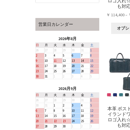
ロゴ入れ
も対
￥
114,400
–
営業日カレンダー
オプシ
2026年8月
日
月
火
水
木
金
土
26
27
28
29
30
31
1
2
3
4
5
6
7
8
9
10
11
12
13
14
15
16
17
18
19
20
21
22
23
24
25
26
27
28
29
30
31
1
2
3
4
5
2026月9月
日
月
火
水
木
金
土
26
27
28
29
30
31
1
30
31
1
2
3
4
5
本革 ボス
6
7
8
9
10
11
12
イランド
13
14
15
16
17
18
19
ロゴ入れ
20
21
22
23
24
25
26
も対
27
28
29
30
1
2
3