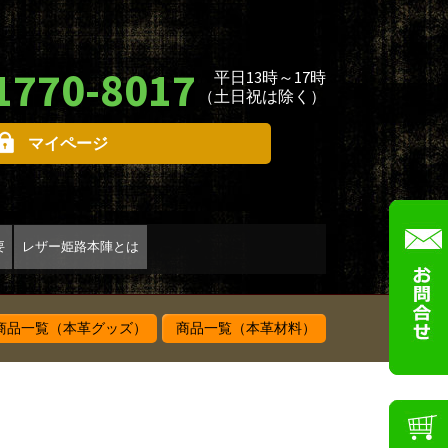
1770-8017
平日13時～17時
（土日祝は除く）
マイページ
要
レザー姫路本陣とは
品一覧（本革グッズ）
商品一覧（本革材料）