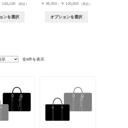
価
価
￥
100,100
￥
98,450
–
￥
100,650
あ
あ
（税込）
（税込）
格
格
り
り
こ
こ
帯:
帯:
ま
ま
ョンを選択
オプションを選択
の
の
￥ 98,450
￥ 98,450
す。
す。
商
商
–
–
オ
オ
品
品
￥ 100,100
￥ 100,650
プ
プ
に
に
シ
シ
は
は
ョ
ョ
複
複
ン
ン
数
数
全6件を表示
は
は
の
の
商
商
バ
バ
品
品
リ
リ
ペ
ペ
エ
エ
ー
ー
ー
ー
ジ
ジ
シ
シ
か
か
ョ
ョ
ら
ら
ン
ン
選
選
が
が
択
択
あ
あ
で
で
り
り