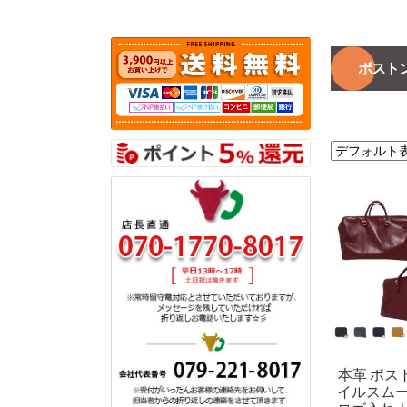
ボスト
本革 ボス
イルスム