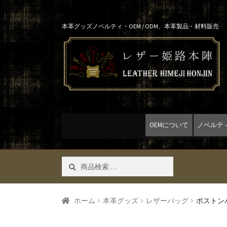
Skip
Skip
本革グッズノベルティ・OEM / ODM、本革製品・材料販売
to
to
navigation
content
OEMについて
ノベルテ
検
検索
索
対
象:
ホーム
本革グッズ
レザーバッグ
ボストン