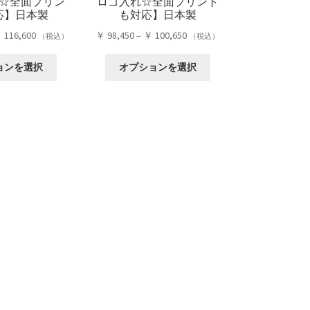
☆全面プリン
ロゴ入れ☆全面プリント
応】日本製
も対応】日本製
価
価
￥
116,600
￥
98,450
–
￥
100,650
（税込）
（税込）
格
格
こ
こ
帯:
帯:
ョンを選択
オプションを選択
の
の
￥ 114,400
￥ 98,450
商
商
–
–
品
品
￥ 116,600
￥ 100,650
に
に
は
は
複
複
数
数
の
の
バ
バ
リ
リ
エ
エ
ー
ー
シ
シ
ョ
ョ
ン
ン
が
が