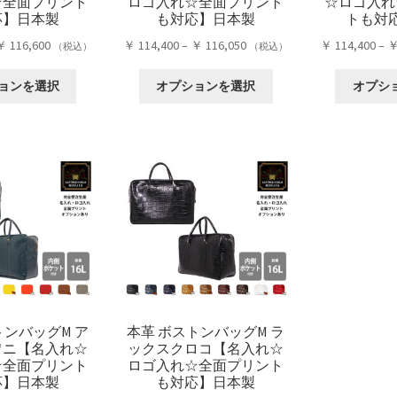
☆全面プリント
ロゴ入れ☆全面プリント
☆ロゴ入れ
応】日本製
も対応】日本製
トも対
価
価
￥
116,600
￥
114,400
–
￥
116,050
￥
114,400
–
（税込）
（税込）
格
格
こ
こ
帯:
帯:
ョンを選択
オプションを選択
オプシ
の
の
￥ 114,400
￥ 114,400
商
商
–
–
品
品
￥ 116,600
￥ 116,050
に
に
は
は
複
複
数
数
の
の
バ
バ
リ
リ
エ
エ
ー
ー
トンバッグM ア
本革 ボストンバッグM ラ
シ
シ
ワニ【名入れ☆
ックスクロコ【名入れ☆
ョ
ョ
☆全面プリント
ロゴ入れ☆全面プリント
ン
ン
応】日本製
も対応】日本製
が
が