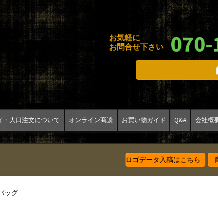
070-
お気軽に
お問合せ下さい
ィ・大口注文について
オンライン商談
お買い物ガイド
Q&A
会社概
ロゴデータ入稿はこちら
商
バッグ