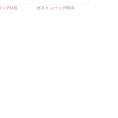
き
き
ま
ま
ま
ま
ッグL(3)
ボストンバッグM(3)
す。
す。
す
す
オ
オ
プ
プ
シ
シ
ョ
ョ
ン
ン
は
は
商
商
品
品
ペ
ペ
ー
ー
ジ
ジ
か
か
ら
ら
選
選
択
択
で
で
き
き
ま
ま