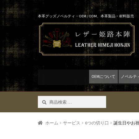
Skip
Skip
本革グッズノベルティ・OEM / ODM、本革製品・材料販売
to
to
navigation
content
OEMについて
ノベルテ
検
検索
索
対
象:
ホーム
サービス
6つの切り口
誕生日やお