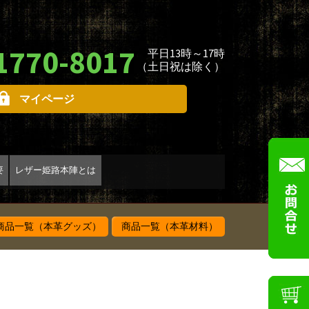
1770-8017
平日13時～17時
（土日祝は除く）
マイページ
要
レザー姫路本陣とは
品一覧（本革グッズ）
商品一覧（本革材料）