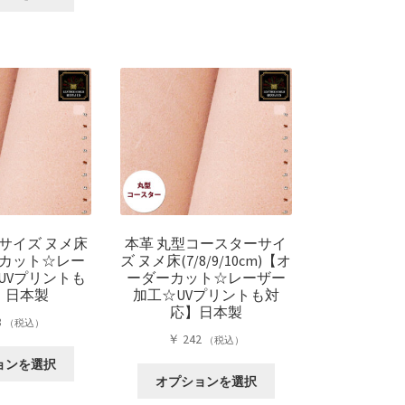
の
商
商
品
品
に
に
は
は
複
複
数
数
の
の
バ
バ
リ
リ
エ
エ
ー
ー
シ
サイズ ヌメ床
本革 丸型コースターサイ
シ
ョ
カット☆レー
ズ ヌメ床(7/8/9/10cm)【オ
ョ
ン
UVプリントも
ーダーカット☆レーザー
ン
が
】日本製
加工☆UVプリントも対
が
あ
応】日本製
3
あ
（税込）
り
￥
242
（税込）
り
ま
こ
ま
ョンを選択
す。
こ
の
オプションを選択
す。
オ
の
商
オ