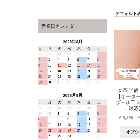
営業日カレンダー
2026年8月
日
月
火
水
木
金
土
26
27
28
29
30
31
1
2
3
4
5
6
7
8
9
10
11
12
13
14
15
16
17
18
19
20
21
22
23
24
25
26
27
28
29
30
31
1
2
3
4
5
本革 半裁
2026月9月
【オーダ
ザー加工☆
日
月
火
水
木
金
土
対応
26
27
28
29
30
31
1
30
31
1
2
3
4
5
￥
9,196
–
6
7
8
9
10
11
12
13
14
15
16
17
18
19
20
21
22
23
24
25
26
オプシ
27
28
29
30
1
2
3