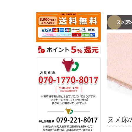
ヌメ床
ヌメ床