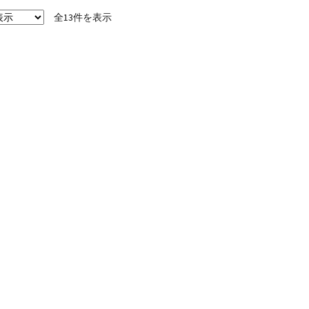
ョ
全13件を表示
ン
は
商
品
ペ
ー
ジ
か
ら
選
択
で
き
ま
す