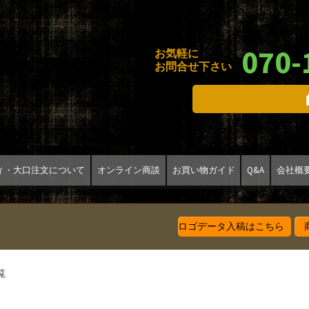
070-
お気軽に
お問合せ下さい
ィ・大口注文について
オンライン商談
お買い物ガイド
Q&A
会社概
ロゴデータ入稿はこちら
商
覧