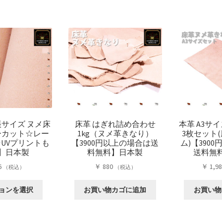
プ
品
品
プ
シ
に
に
シ
ョ
は
は
ョ
ン
複
複
ン
は
数
数
は
商
の
の
商
品
バ
バ
品
ペ
リ
リ
ペ
ー
エ
エ
ー
ジ
ー
ー
ジ
か
シ
シ
か
ら
帳サイズ ヌメ床
床革 はぎれ詰め合わせ
本革 A3サイ
ョ
ョ
ら
選
ーカット☆レー
1kg（ヌメ革きなり）
3枚セット
ン
ン
選
択
UVプリントも
【3900円以上の場合は送
ム)【390
が
が
択
】日本製
料無料】日本製
送料無
で
あ
あ
で
き
6
￥
880
￥
1,9
（税込）
（税込）
り
り
き
ま
ま
ま
ま
こ
す
ョンを選択
お買い物カゴに追加
お買い物
す。
す。
す
の
オ
オ
商
プ
プ
品