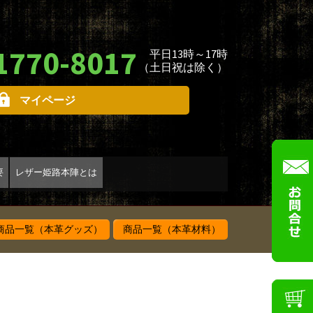
1770-8017
平日13時～17時
（土日祝は除く）
マイページ
要
レザー姫路本陣とは
品一覧（本革グッズ）
商品一覧（本革材料）