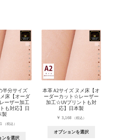
の半分サイズ
本革 A2サイズ ヌメ床【オ
ヌメ床【オーダ
ーダーカット☆レーザー
レーザー加工
加工☆UVプリントも対
ントも対応】日
応】日本製
本製
￥
3,168
（税込）
51
（税込）
こ
オプションを選択
こ
の
ョンを選択