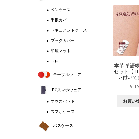
ペンケース
手帳カバー
ドキュメントケース
ブックカバー
印鑑マット
トレー
本革 単語
セット【Tha
テーブルウェア
ン付いて
￥
19
PCスマホウェア
お買い
マウスパッド
スマホケース
パスケース