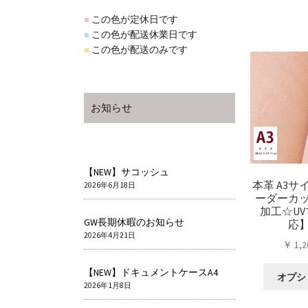
この色が定休日です
■
この色が配送休業日です
■
この色が配送のみです
■
お知らせ
【NEW】サコッシュ
本革 A3サ
2026年6月18日
ーダーカ
加工☆U
GW長期休暇のお知らせ
応
2026年4月21日
￥
1,2
【NEW】ドキュメントケースA4
オプシ
2026年1月8日