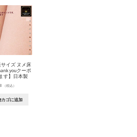
シ
シ
に
ョ
ョ
は
ン
ン
複
は
は
数
商
商
の
品
品
バ
ペ
ペ
リ
ー
ー
エ
ジ
ジ
ー
か
か
帳サイズ ヌメ床
シ
ら
ら
nk youクーポ
ョ
選
選
ます】日本製
ン
択
択
が
8
（税込）
で
で
あ
き
き
り
物カゴに追加
ま
ま
ま
す
す
す。
オ
プ
シ