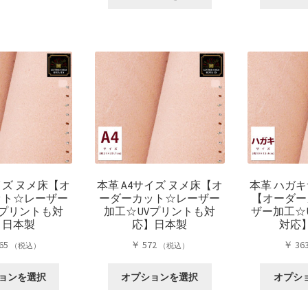
の
商
–
商
品
￥ 12,122
品
に
に
は
は
複
複
数
数
の
の
バ
バ
リ
リ
エ
エ
ー
ー
シ
イズ ヌメ床【オ
本革 A4サイズ ヌメ床【オ
本革 ハガキ
シ
ョ
ット☆レーザー
ーダーカット☆レーザー
【オーダー
ョ
ン
Vプリントも対
加工☆UVプリントも対
ザー加工☆
ン
が
】日本製
応】日本製
対応
が
あ
65
￥
572
￥
36
あ
（税込）
（税込）
り
り
ま
こ
こ
ま
ョンを選択
オプションを選択
オプシ
す。
の
の
す。
オ
商
商
オ