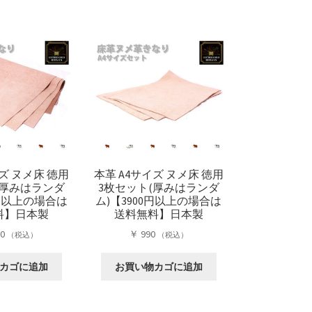
プ
商
品
プ
シ
品
に
シ
ョ
に
は
ョ
ン
は
複
ン
は
複
数
は
商
数
の
商
品
の
バ
品
ペ
バ
リ
ペ
ー
リ
エ
ー
ジ
エ
ー
ジ
か
ー
シ
か
ら
ズ ヌメ床 徳用
本革 A4サイズ ヌメ床 徳用
シ
ョ
ら
選
(厚みはランダ
3枚セット(厚みはランダ
ョ
ン
選
択
0円以上の場合は
ム)【3900円以上の場合は
ン
が
択
料】日本製
送料無料】日本製
で
が
あ
で
き
80
￥
990
あ
（税込）
（税込）
り
き
ま
り
ま
ま
す
ま
カゴに追加
お買い物カゴに追加
す。
す
す。
オ
オ
プ