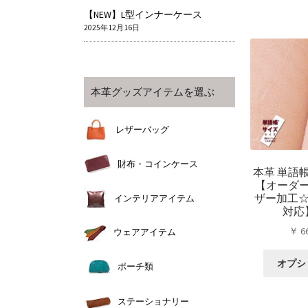
【NEW】L型インナーケース
2025年12月16日
本革グッズアイテムを選ぶ
レザーバッグ
財布・コインケース
本革 単語
【オーダ
ザー加工☆
インテリアアイテム
対応
￥
6
ウェアアイテム
オプシ
ポーチ類
ステーショナリー