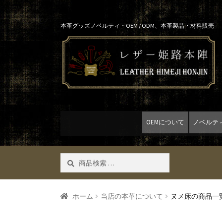
Skip
Skip
本革グッズノベルティ・OEM / ODM、本革製品・材料販売
to
to
navigation
content
OEMについて
ノベルテ
検
検索
索
対
象:
ホーム
当店の本革について
ヌメ床の商品一