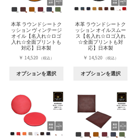
ョ
ン
の
バ
ン
は
バ
リ
は
商
リ
エ
商
本革 ラウンドシートク
本革 ラウンドシートク
品
ッション ヴィンテージ
ッション オイルスムー
エ
ー
品
オイル【名入れ☆ロゴ
ス【名入れ☆ロゴ入れ
ペ
ー
シ
ペ
入れ☆全面プリントも
☆全面プリントも対
ー
シ
ョ
ー
対応】日本製
応】日本製
ジ
ョ
ン
ジ
￥
14,520
￥
14,520
（税込）
（税込）
か
ン
が
か
ら
こ
こ
が
あ
ら
オプションを選択
オプションを選択
選
の
の
あ
り
選
択
商
商
り
ま
択
で
品
品
ま
す。
で
き
に
に
す。
オ
き
ま
は
は
オ
プ
ま
す
複
複
プ
シ
す
数
数
シ
ョ
の
の
ョ
ン