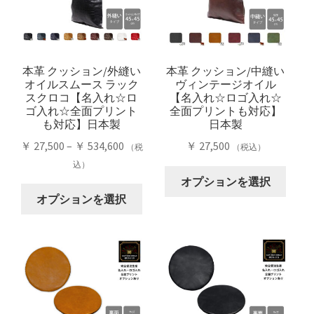
数
数
の
の
バ
バ
リ
リ
本革 クッション/外縫い
本革 クッション/中縫い
エ
オイルスムース ラック
ヴィンテージオイル
エ
スクロコ【名入れ☆ロ
【名入れ☆ロゴ入れ☆
ー
ー
ゴ入れ☆全面プリント
全面プリントも対応】
シ
シ
も対応】日本製
日本製
ョ
ョ
価
￥
27,500
–
￥
534,600
￥
27,500
（税
（税込）
ン
ン
格
込）
が
こ
が
帯:
オプションを選択
あ
こ
の
あ
￥ 27,500
オプションを選択
り
の
商
り
–
ま
商
品
ま
￥ 534,600
す。
品
に
す。
オ
に
は
オ
プ
は
複
プ
シ
複
数
シ
ョ
数
の