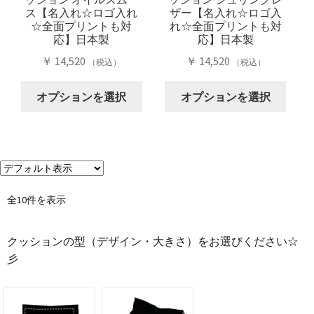
エ
エ
商
商
ス【名入れ☆ロゴ入れ
ザー【名入れ☆ロゴ入
ー
ー
品
品
☆全面プリントも対
れ☆全面プリントも対
シ
シ
ペ
ペ
応】日本製
応】日本製
ョ
ョ
ー
ー
￥
14,520
￥
14,520
（税込）
（税込）
ン
ン
ジ
ジ
こ
こ
が
が
か
か
オプションを選択
オプションを選択
の
の
あ
あ
ら
ら
商
商
り
り
選
選
品
品
ま
ま
択
択
に
に
す。
す。
で
で
は
は
オ
オ
き
き
複
複
プ
プ
ま
ま
全10件を表示
数
数
シ
シ
す
す
の
の
ョ
ョ
クッションの型（デザイン・大きさ）をお選びください☆
バ
バ
ン
ン
彡
リ
リ
は
は
エ
エ
商
商
ー
ー
品
品