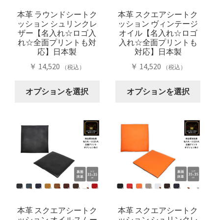
バ
バ
ン
は
リ
リ
は
商
本革 ラウンドシートク
本革 スクエアシートク
ッション シュリンクレ
ッション ヴィンテージ
エ
エ
商
品
ザー【名入れ☆ロゴ入
オイル【名入れ☆ロゴ
ー
ー
品
ペ
れ☆全面プリントも対
入れ☆全面プリントも
シ
シ
ペ
ー
応】日本製
対応】日本製
ョ
ョ
ー
ジ
￥
14,520
￥
14,520
（税込）
（税込）
ン
ン
ジ
か
こ
こ
が
が
か
ら
オプションを選択
オプションを選択
の
の
あ
あ
ら
選
商
商
り
り
選
択
品
品
ま
ま
択
で
に
に
す。
す。
で
き
は
は
オ
オ
き
ま
複
複
プ
プ
ま
す
数
数
シ
シ
す
の
の
ョ
ョ
バ
バ
ン
ン
リ
リ
は
は
本革 スクエアシートク
本革 スクエアシートク
ッション オイルスムー
ッション シュリンクレ