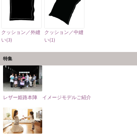
シ
シ
ペ
ペ
ョ
ョ
ー
ー
ン
ン
ジ
ジ
が
が
か
か
あ
あ
ら
ら
クッション／外縫
クッション／中縫
り
り
選
選
い(3)
い(1)
ま
ま
択
択
す。
す。
で
で
特集
オ
オ
き
き
プ
プ
ま
ま
シ
シ
す
す
ョ
ョ
ン
ン
レザー姫路本陣 イメージモデルご紹介
は
は
商
商
品
品
ペ
ペ
ー
ー