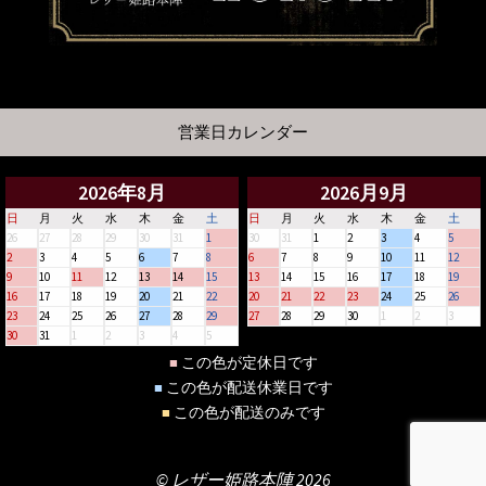
営業日カレンダー
2026年8月
2026月9月
日
月
火
水
木
金
土
日
月
火
水
木
金
土
26
27
28
29
30
31
1
30
31
1
2
3
4
5
2
3
4
5
6
7
8
6
7
8
9
10
11
12
9
10
11
12
13
14
15
13
14
15
16
17
18
19
16
17
18
19
20
21
22
20
21
22
23
24
25
26
23
24
25
26
27
28
29
27
28
29
30
1
2
3
30
31
1
2
3
4
5
この色が定休日です
■
この色が配送休業日です
■
この色が配送のみです
■
© レザー姫路本陣 2026