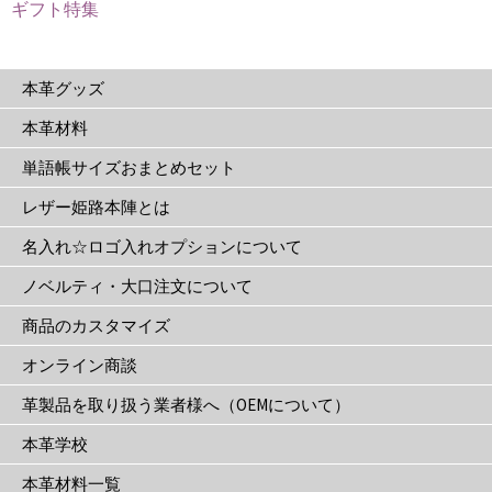
ジ
ジ
ギフト特集
か
か
ら
ら
選
選
本革グッズ
択
択
本革材料
で
で
単語帳サイズおまとめセット
き
き
ま
ま
レザー姫路本陣とは
す
す
名入れ☆ロゴ入れオプションについて
ノベルティ・大口注文について
商品のカスタマイズ
オンライン商談
革製品を取り扱う業者様へ（OEMについて）
本革学校
本革材料一覧