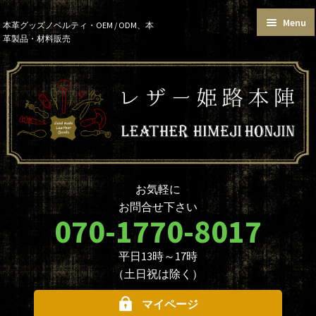
Menu
Skip
Skip
本革グッズノベルティ・OEM / ODM、本
革製品・材料販売
to
to
トップページ
カートを見る
navigation
content
お買い物ガイド
お知らせ
本革グッズ
本革材料
単語帳サイズおまとめセット
価格帯で選ぶ
名入れ☆ロゴ入れオプションに
データ入稿について
ついて
ノベルティ・大口注文について
商品のカスタマイズについて
お気軽に
革製品を取り扱う業者様へ
本革材料のカスタムメイド
お問合せ下さい
（OEMについて）
070-1770-8017
本革材料一覧
型押し型一覧
平日13時～17時
お問合せ
（土日祝は除く）
マイページ