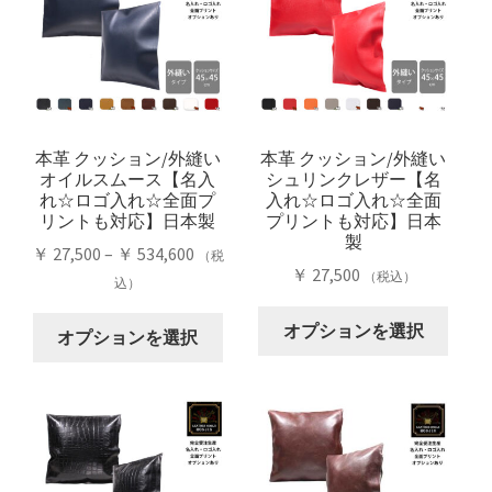
本革 クッション/外縫い
本革 クッション/外縫い
オイルスムース【名入
シュリンクレザー【名
れ☆ロゴ入れ☆全面プ
入れ☆ロゴ入れ☆全面
リントも対応】日本製
プリントも対応】日本
製
価
￥
27,500
–
￥
534,600
（税
￥
27,500
（税込）
格
込）
帯:
こ
こ
オプションを選択
￥ 27,500
オプションを選択
の
の
–
商
商
￥ 534,600
品
品
に
に
は
は
複
複