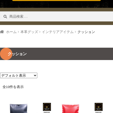
検
検索
索
対
象:
ホーム
本革グッズ
インテリアアイテム
クッション
クッション
全10件を表示