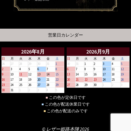
営業日カレンダー
2026年8月
2026月9月
日
月
火
水
木
金
土
日
月
火
水
木
金
土
26
27
28
29
30
31
1
30
31
1
2
3
4
5
2
3
4
5
6
7
8
6
7
8
9
10
11
12
9
10
11
12
13
14
15
13
14
15
16
17
18
19
16
17
18
19
20
21
22
20
21
22
23
24
25
26
23
24
25
26
27
28
29
27
28
29
30
1
2
3
30
31
1
2
3
4
5
この色が定休日です
■
この色が配送休業日です
■
この色が配送のみです
■
© レザー姫路本陣 2026