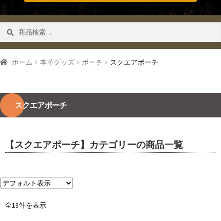
検
検索
索
対
象:
ホーム
本革グッズ
ポーチ
スクエアポーチ
スクエアポーチ
【スクエアポーチ】カテゴリーの商品一覧
全18件を表示