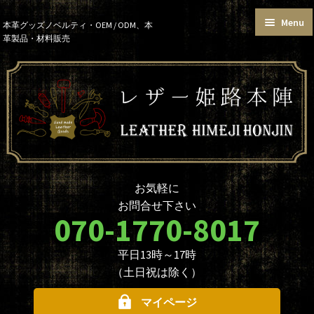
Menu
Skip
Skip
本革グッズノベルティ・OEM / ODM、本
革製品・材料販売
to
to
トップページ
カートを見る
navigation
content
お買い物ガイド
お知らせ
本革グッズ
本革材料
単語帳サイズおまとめセット
価格帯で選ぶ
名入れ☆ロゴ入れオプションに
データ入稿について
ついて
ノベルティ・大口注文について
商品のカスタマイズについて
お気軽に
革製品を取り扱う業者様へ
本革材料のカスタムメイド
お問合せ下さい
（OEMについて）
070-1770-8017
本革材料一覧
型押し型一覧
平日13時～17時
お問合せ
（土日祝は除く）
マイページ