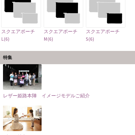
リ
商
エ
品
エ
品
ー
ペ
ー
ペ
シ
ー
シ
ー
ョ
ジ
ョ
ジ
スクエアポーチ
スクエアポーチ
スクエアポーチ
ン
か
ン
か
L(6)
M(6)
S(6)
が
ら
が
ら
あ
選
あ
選
り
択
特集
り
択
ま
で
ま
で
す。
き
す。
き
オ
ま
オ
ま
プ
す
プ
す
シ
レザー姫路本陣 イメージモデルご紹介
シ
ョ
ョ
ン
ン
は
は
商
商
品