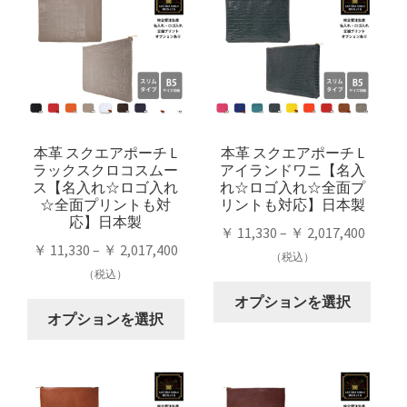
に
オ
は
プ
は
プ
複
シ
複
シ
数
ョ
数
ョ
の
ン
の
ン
バ
は
バ
は
リ
商
リ
商
本革 スクエアポーチ L
本革 スクエアポーチ L
エ
品
ラックスクロコスムー
アイランドワニ【名入
エ
品
ー
ペ
ス【名入れ☆ロゴ入れ
れ☆ロゴ入れ☆全面プ
ー
ペ
シ
ー
☆全面プリントも対
リントも対応】日本製
シ
ー
応】日本製
ョ
ジ
価
￥
11,330
–
￥
2,017,400
ョ
ジ
ン
か
価
￥
11,330
–
￥
2,017,400
格
（税込）
ン
か
が
ら
格
（税込）
帯:
が
ら
こ
あ
選
帯:
￥ 11,3
オプションを選択
こ
あ
選
の
り
択
￥ 11,330
オプションを選択
–
の
り
択
商
ま
で
–
￥ 2,01
商
ま
で
品
す。
き
￥ 2,017,400
品
す。
き
に
オ
ま
に
オ
ま
は
プ
す