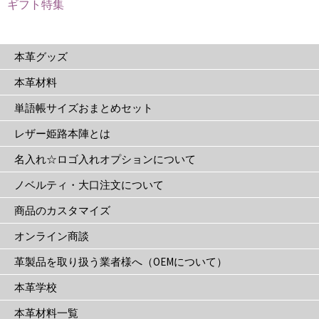
品
ギフト特集
ペ
ペ
ー
ー
ジ
ジ
本革グッズ
か
か
ら
本革材料
ら
選
単語帳サイズおまとめセット
選
択
択
で
レザー姫路本陣とは
で
き
名入れ☆ロゴ入れオプションについて
き
ま
ま
す
ノベルティ・大口注文について
す
商品のカスタマイズ
オンライン商談
革製品を取り扱う業者様へ（OEMについて）
本革学校
本革材料一覧