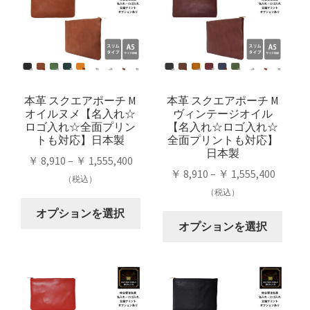
は
プ
す
複
シ
複
シ
数
ョ
数
ョ
の
ン
の
ン
バ
は
バ
は
リ
商
リ
商
本革 スクエアポーチ M
本革 スクエアポーチ M
エ
品
オイルヌメ【名入れ☆
ヴィンテージオイル
エ
品
ー
ペ
ロゴ入れ☆全面プリン
【名入れ☆ロゴ入れ☆
ー
ペ
シ
ー
トも対応】日本製
全面プリントも対応】
シ
ー
日本製
ョ
ジ
価
￥
8,910
–
￥
1,555,400
ョ
ジ
ン
か
価
￥
8,910
–
￥
1,555,400
格
（税込）
ン
か
が
ら
格
（税込）
帯:
が
ら
こ
あ
選
帯:
￥ 8,910
オプションを選択
こ
あ
選
の
り
択
￥ 8,91
オプションを選択
–
の
り
択
商
ま
で
–
￥ 1,555,400
商
ま
で
品
す。
き
￥ 1,55
品
す。
き
に
オ
ま
に
オ
ま
は
プ
す
は
プ
す
複
シ