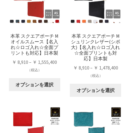
複
シ
数
ョ
数
ョ
の
ン
の
ン
バ
は
バ
は
リ
商
リ
商
本革 スクエアポーチ M
本革 スクエアポーチ M
エ
品
オイルスムース【名入
シュリンクレザー(シボ
エ
品
ー
ペ
れ☆ロゴ入れ☆全面プ
大)【名入れ☆ロゴ入れ
ー
ペ
シ
ー
リントも対応】日本製
☆全面プリントも対
シ
ー
応】日本製
ョ
ジ
価
￥
8,910
–
￥
1,555,400
ョ
ジ
ン
か
価
￥
8,910
–
￥
1,478,400
格
（税込）
ン
か
が
ら
格
（税込）
帯:
が
ら
こ
あ
選
帯:
￥ 8,910
オプションを選択
こ
あ
選
の
り
択
￥ 8,91
オプションを選択
–
の
り
択
商
ま
で
–
￥ 1,555,400
商
ま
で
品
す。
き
￥ 1,47
品
す。
き
に
オ
ま
に
オ
ま
は
プ
す
は
プ
す
複
シ
複
シ