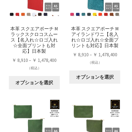
数
ョ
数
ョ
の
ン
の
ン
バ
は
バ
は
リ
商
リ
商
本革 スクエアポーチ M
本革 スクエアポーチ M
エ
品
ラックスクロコスムー
アイランドワニ【名入
エ
品
ー
ペ
ス【名入れ☆ロゴ入れ
れ☆ロゴ入れ☆全面プ
ー
ペ
シ
ー
☆全面プリントも対
リントも対応】日本製
シ
ー
応】日本製
ョ
ジ
価
￥
8,910
–
￥
1,478,400
ョ
ジ
ン
か
価
￥
8,910
–
￥
1,478,400
格
（税込）
ン
か
が
ら
格
（税込）
帯:
が
ら
こ
あ
選
帯:
￥ 8,91
オプションを選択
こ
あ
選
の
り
択
￥ 8,910
オプションを選択
–
の
り
択
商
ま
で
–
￥ 1,47
商
ま
で
品
す。
き
￥ 1,478,400
品
す。
き
に
オ
ま
に
オ
ま
は
プ
す
は
プ
す
複
シ
複
シ
数
ョ
数
ョ