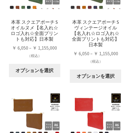
の
ン
の
ン
バ
は
バ
は
リ
商
リ
商
本革 スクエアポーチ S
本革 スクエアポーチ S
エ
品
オイルヌメ【名入れ☆
ヴィンテージオイル
エ
品
ー
ペ
ロゴ入れ☆全面プリン
【名入れ☆ロゴ入れ☆
ー
ペ
シ
ー
トも対応】日本製
全面プリントも対応】
シ
ー
日本製
ョ
ジ
価
￥
6,050
–
￥
1,155,000
ョ
ジ
ン
か
価
￥
6,050
–
￥
1,155,000
格
（税込）
ン
か
が
ら
格
（税込）
帯:
が
ら
こ
あ
選
帯:
￥ 6,050
オプションを選択
こ
あ
選
の
り
択
￥ 6,05
オプションを選択
–
の
り
択
商
ま
で
–
￥ 1,155,000
商
ま
で
品
す。
き
￥ 1,15
品
す。
き
に
オ
ま
に
オ
ま
は
プ
す
は
プ
す
複
シ
複
シ
数
ョ
数
ョ
の
ン
の
ン