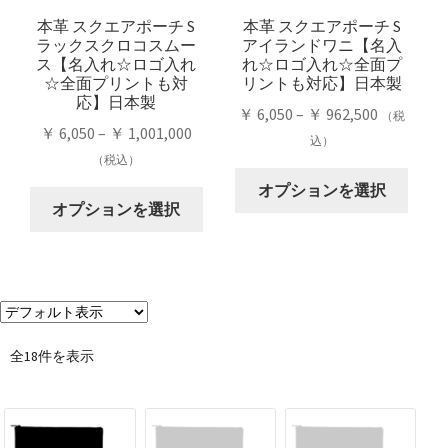
リ
商
リ
商
本革 スクエアポーチ S
本革 スクエアポーチ S
エ
品
ラックスクロコスムー
アイランドワニ【名入
エ
品
ー
ペ
ス【名入れ☆ロゴ入れ
れ☆ロゴ入れ☆全面プ
ー
ペ
シ
ー
☆全面プリントも対
リントも対応】日本製
シ
ー
応】日本製
ョ
ジ
価
￥
6,050
–
￥
962,500
（税
ョ
ジ
ン
か
価
￥
6,050
–
￥
1,001,000
格
込）
ン
か
が
ら
格
（税込）
帯:
が
ら
こ
あ
選
帯:
￥ 6,050
オプションを選択
こ
あ
選
の
り
択
￥ 6,050
オプションを選択
–
の
り
択
商
ま
で
–
￥ 962,50
商
ま
で
品
す。
き
￥ 1,001,000
品
す。
き
に
オ
ま
に
オ
ま
は
プ
す
は
プ
す
複
シ
複
シ
数
ョ
全18件を表示
数
ョ
の
ン
の
ン
バ
は
バ
は
リ
商