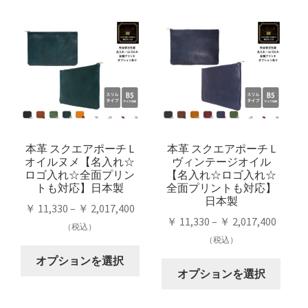
本革 スクエアポーチ L
本革 スクエアポーチ L
オイルヌメ【名入れ☆
ヴィンテージオイル
ロゴ入れ☆全面プリン
【名入れ☆ロゴ入れ☆
トも対応】日本製
全面プリントも対応】
日本製
価
￥
11,330
–
￥
2,017,400
価
￥
11,330
–
￥
2,017,400
格
（税込）
格
（税込）
帯:
こ
帯:
￥ 11,330
オプションを選択
こ
の
￥ 11,3
オプションを選択
–
の
商
–
￥ 2,017,400
商
品
￥ 2,01