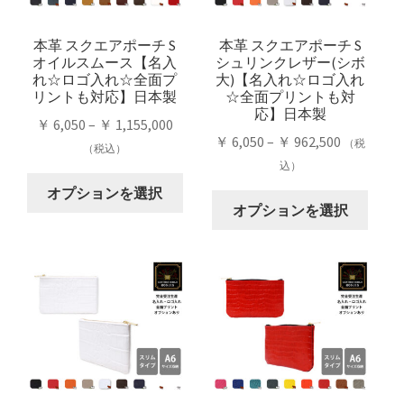
バ
は
バ
は
リ
商
リ
商
本革 スクエアポーチ S
本革 スクエアポーチ S
エ
品
オイルスムース【名入
シュリンクレザー(シボ
エ
品
ー
ペ
れ☆ロゴ入れ☆全面プ
大)【名入れ☆ロゴ入れ
ー
ペ
シ
ー
リントも対応】日本製
☆全面プリントも対
シ
ー
応】日本製
ョ
ジ
価
￥
6,050
–
￥
1,155,000
ョ
ジ
ン
か
価
￥
6,050
–
￥
962,500
（税
格
（税込）
ン
か
が
ら
格
込）
帯:
が
ら
こ
あ
選
帯:
￥ 6,050
オプションを選択
こ
あ
選
の
り
択
￥ 6,050
オプションを選択
–
の
り
択
商
ま
で
–
￥ 1,155,000
商
ま
で
品
す。
き
￥ 962,50
品
す。
き
に
オ
ま
に
オ
ま
は
プ
す
は
プ
す
複
シ
複
シ
数
ョ
数
ョ
の
ン
の
ン
バ
は
バ
は