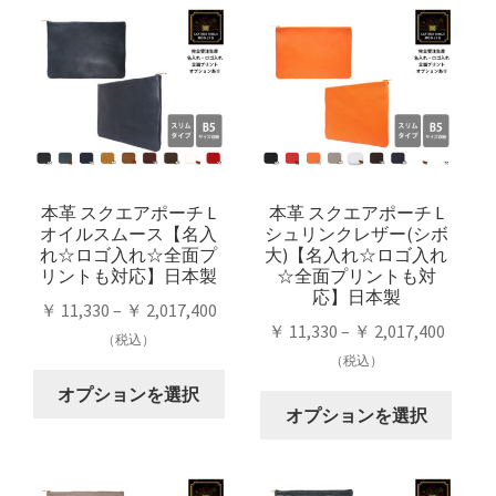
品
に
に
は
は
複
複
数
数
の
の
バ
バ
リ
リ
本革 スクエアポーチ L
本革 スクエアポーチ L
エ
オイルスムース【名入
シュリンクレザー(シボ
エ
ー
れ☆ロゴ入れ☆全面プ
大)【名入れ☆ロゴ入れ
ー
シ
リントも対応】日本製
☆全面プリントも対
シ
応】日本製
ョ
価
￥
11,330
–
￥
2,017,400
ョ
ン
価
￥
11,330
–
￥
2,017,400
格
（税込）
ン
が
格
（税込）
帯:
が
こ
あ
帯:
￥ 11,330
オプションを選択
こ
あ
の
り
￥ 11,3
オプションを選択
–
の
り
商
ま
–
￥ 2,017,400
商
ま
品
す。
￥ 2,01
品
す。
に
オ