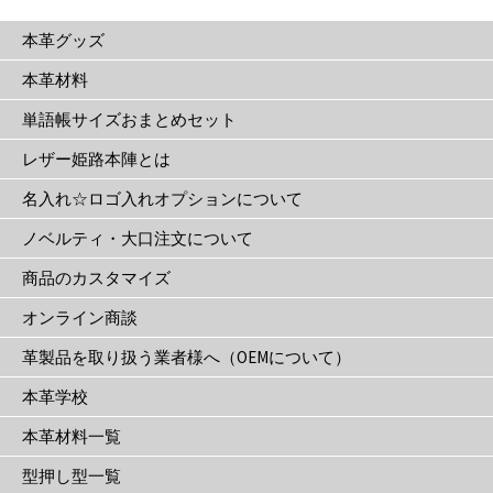
は
本革グッズ
商
品
本革材料
ペ
単語帳サイズおまとめセット
ー
ジ
レザー姫路本陣とは
か
名入れ☆ロゴ入れオプションについて
ら
選
ノベルティ・大口注文について
択
商品のカスタマイズ
で
き
オンライン商談
ま
革製品を取り扱う業者様へ（OEMについて）
す
本革学校
本革材料一覧
型押し型一覧