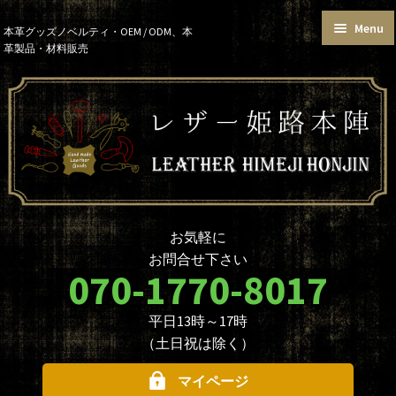
Menu
Skip
Skip
本革グッズノベルティ・OEM / ODM、本
革製品・材料販売
to
to
トップページ
カートを見る
navigation
content
お買い物ガイド
お知らせ
本革グッズ
本革材料
単語帳サイズおまとめセット
価格帯で選ぶ
名入れ☆ロゴ入れオプションに
データ入稿について
ついて
ノベルティ・大口注文について
商品のカスタマイズについて
お気軽に
革製品を取り扱う業者様へ
本革材料のカスタムメイド
お問合せ下さい
（OEMについて）
070-1770-8017
本革材料一覧
型押し型一覧
平日13時～17時
お問合せ
（土日祝は除く）
マイページ