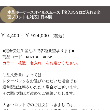
本革 キーケース オイルスムース【名入れ☆ロゴ入れ☆全
面プリントも対応】日本製
価
￥
4,400
–
￥
924,000
（税込）
格
■完全受注生産なので各種要望承ります■
帯:
商品コード：
MJ21BC11AHSP
￥ 4,400
カラー・枚数・名入れ をお選びください。
–
ご注文数量によっては
￥ 924,000
レターパックをお選びいただいた場合でも、
通常配送送料をいただく場合がございます。
その際は後ほど改めてご連絡いたします。
大きいロットでのご注文につきましては、