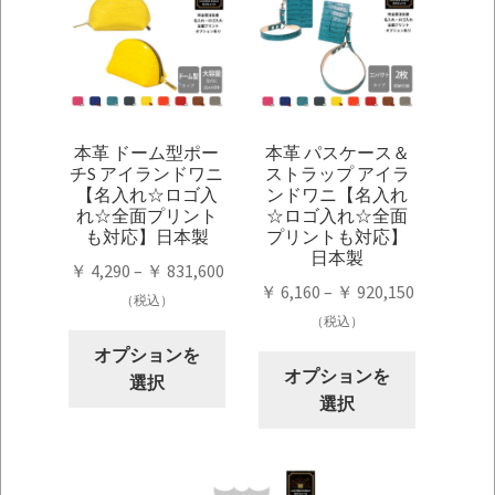
本革 ドーム型ポー
本革 パスケース＆
チS アイランドワニ
ストラップ アイラ
【名入れ☆ロゴ入
ンドワニ【名入れ
れ☆全面プリント
☆ロゴ入れ☆全面
も対応】日本製
プリントも対応】
日本製
価
￥
4,290
–
￥
831,600
価
￥
6,160
–
￥
920,150
格
（税込）
格
（税込）
帯:
こ
帯:
￥ 4,290
オプションを
こ
の
￥ 6,160
オプションを
–
選択
の
商
–
選択
￥ 831,600
商
品
￥ 920,150
品
に
に
は