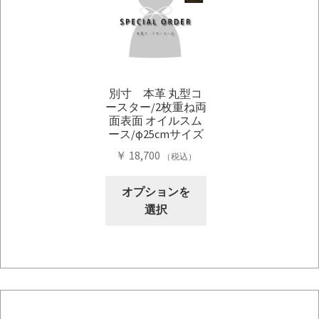
は
複
複
数
数
の
の
バ
バ
リ
別寸 本革 丸型コ
リ
エ
ースター/2枚重ね両
エ
ー
面表面 オイルスム
ー
シ
ース/φ25cmサイズ
シ
ョ
￥
18,700
（税込）
ョ
ン
ン
こ
が
オプションを
が
の
あ
選択
あ
商
り
り
品
ま
ま
に
す。
す。
は
オ
オ
複
プ
プ
数
シ