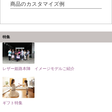
シ
の
商品のカスタマイズ例
ョ
ョ
バ
ン
ン
リ
は
は
エ
商
商
ー
品
品
シ
ペ
特集
ペ
ョ
ー
ー
ン
ジ
ジ
が
か
か
あ
ら
ら
り
選
レザー姫路本陣 イメージモデルご紹介
選
ま
択
択
す。
で
で
オ
き
き
プ
ま
ま
シ
す
す
ョ
ギフト特集
ン