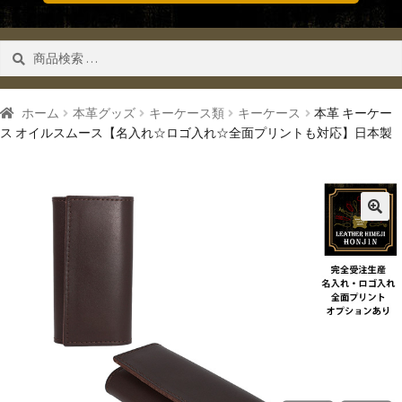
検
検索
索
対
象:
ホーム
本革グッズ
キーケース類
キーケース
本革 キーケー
ス オイルスムース【名入れ☆ロゴ入れ☆全面プリントも対応】日本製
🔍