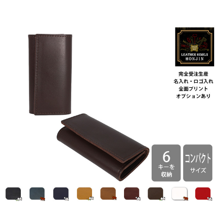
☆
全
面
プ
リ
ン
ト
も
対
応】
日
本
製
個