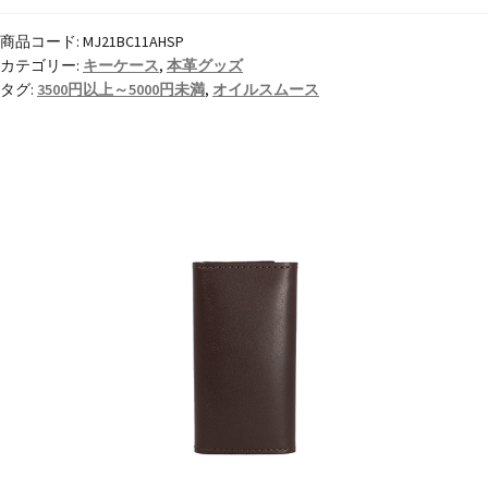
ケ
商品コード:
MJ21BC11AHSP
ー
カテゴリー:
キーケース
,
本革グッズ
ス
タグ:
3500円以上～5000円未満
,
オイルスムース
オ
イ
ル
ス
ム
ー
ス
【名
入
れ
☆
ロ
ゴ
入
れ