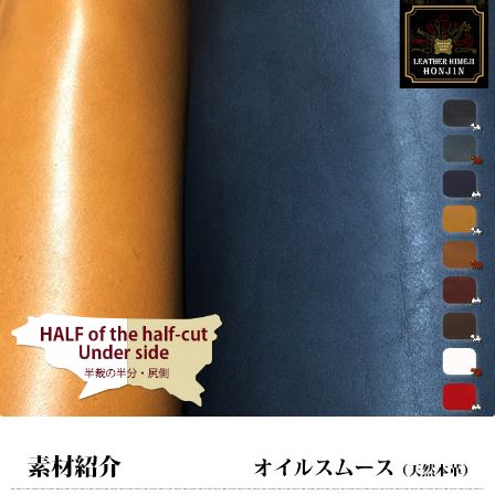
側】
オ
イ
ル
ス
ム
ー
ス
【オ
ー
ダ
ー
カ
ッ
ト
☆
レ
ー