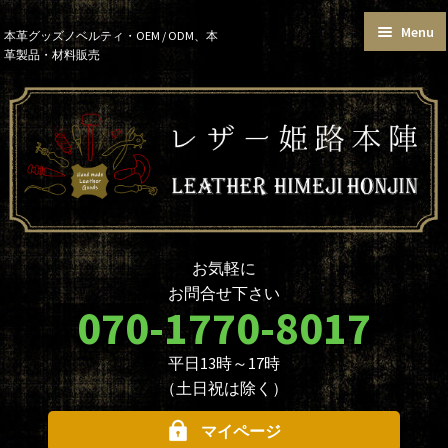
Menu
Skip
Skip
本革グッズノベルティ・OEM / ODM、本
革製品・材料販売
to
to
トップページ
カートを見る
navigation
content
お買い物ガイド
お知らせ
本革グッズ
本革材料
単語帳サイズおまとめセット
価格帯で選ぶ
名入れ☆ロゴ入れオプションに
データ入稿について
ついて
ノベルティ・大口注文について
商品のカスタマイズについて
お気軽に
革製品を取り扱う業者様へ
本革材料のカスタムメイド
お問合せ下さい
（OEMについて）
070-1770-8017
本革材料一覧
型押し型一覧
平日13時～17時
お問合せ
（土日祝は除く）
マイページ