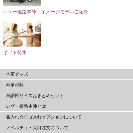
ら
選
選
択
レザー姫路本陣 イメージモデルご紹介
択
で
で
き
き
ま
ま
す
す
ギフト特集
本革グッズ
本革材料
単語帳サイズおまとめセット
レザー姫路本陣とは
名入れ☆ロゴ入れオプションについて
ノベルティ・大口注文について