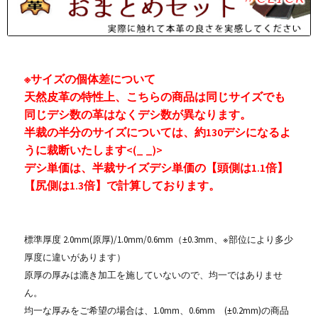
※サイズの個体差について
天然皮革の特性上、こちらの商品は同じサイズでも
同じデシ数の革はなくデシ数が異なります。
半裁の半分のサイズについては、約130デシになるよ
うに裁断いたします<(_ _)>
デシ単価は、半裁サイズデシ単価の【頭側は1.1倍】
【尻側は1.3倍】で計算しております。
標準厚度 2.0mm(原厚)/1.0mm/0.6mm（±0.3mm、※部位により多少
厚度に違いがあります）
原厚の厚みは漉き加工を施していないので、均一ではありませ
ん。
均一な厚みをご希望の場合は、1.0mm、0.6mm (±0.2mm)の商品