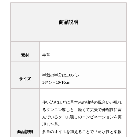
商品説明
素材
牛革
半裁の半分は130デシ
サイズ
1デシ＝10×10cm
使い込むほどに革本来の独特の風合いが現れ
るタンニン鞣しと、軽くて丈夫で伸縮性に富
んでいるクロム鞣しのコンビネーションを実
現した革。
商品説明
多量のオイルを加えることで『耐水性と柔軟