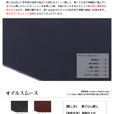
ザ
ー
加
工
☆UV
プ
リ
ン
ト
も
対
応】
日
本
製
個