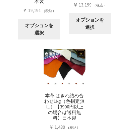
本製
￥
13,199
（税込）
￥
19,191
（税込）
こ
オプションを
こ
の
オプションを
選択
の
商
選択
商
品
品
に
に
は
は
複
複
数
数
の
の
バ
バ
リ
本革 はぎれ詰め合
リ
エ
わせ1kg（色指定無
エ
ー
し）【3900円以上
ー
シ
の場合は送料無
シ
料】日本製
ョ
ョ
ン
￥
1,430
（税込）