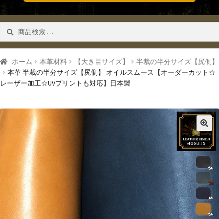
検
検索
索
対
象:
ホーム
本革材料
【大き目サイズ】
半裁の半分サイズ【尻側】
本革 半裁の半分サイズ【尻側】 オイルスムース【オーダーカット☆
レーザー加工☆UVプリントも対応】日本製
🔍