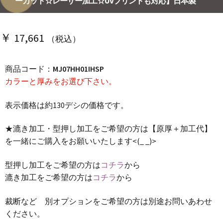
ーカット☆レーザー加工☆UVプリントも対応】日本製
￥
17,661
（税込）
商品コード：
MJ07HH01IHSP
カラーと厚みをお選び下さい。
表示価格は約130デシの価格です。
★漉き加工・型押し加工をご希望の方は【原厚＋加工代】
を一緒にご購入をお願いいたします<(_ _)>
型押し加工をご希望の方は
コチラ
から
漉き加工をご希望の方は
コチラ
から
裁断など 別オプションをご希望の方は別途お問いあわせ
ください。