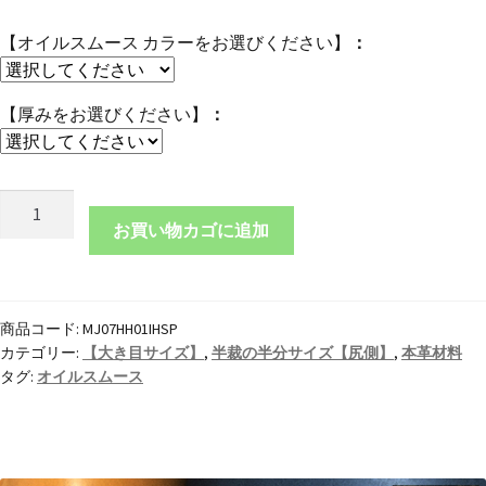
【オイルスムース カラーをお選びください】
【厚みをお選びください】
本
革
お買い物カゴに追加
半
裁
の
商品コード:
MJ07HH01IHSP
半
カテゴリー:
【大き目サイズ】
,
半裁の半分サイズ【尻側】
,
本革材料
分
タグ:
オイルスムース
サ
イ
ズ
【尻