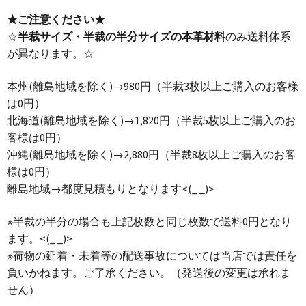
★ご注意ください★
☆
半裁サイズ・半裁の半分サイズの本革材料
のみ送料体系
が異なります。☆
本州(離島地域を除く)→980円（半裁3枚以上ご購入のお客様
は0円）
北海道(離島地域を除く)→1,820円（半裁5枚以上ご購入のお
客様は0円）
沖縄(離島地域を除く)→2,880円（半裁8枚以上ご購入のお客
様は0円）
離島地域→都度見積もりとなります<(_ _)>
※半裁の半分の場合も上記枚数と同じ枚数で送料0円となり
ます。<(_ _)>
※荷物の延着・未着等の配送事故については当店では責任を
負いかねます。ご了承ください。（発送後の変更は承れま
せん）