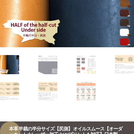
本革 半裁の半分サイズ【尻側】 オイルスムース【オーダ