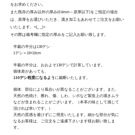
をお求めください。
また既存の厚み以外の厚み(0.6mm～原厚以下)をご指定の場合
は、原厚をお選びいただき、漉き加工もあわせてご注文をお願い
いたします。<(_ _)>
その際は備考欄に指定の厚みをご記入お願い致します。
半裁の半分は130デシ
1デシ＝10×10cm
半裁の半分は、おおよそ130デシで計算しています。
個体差があっても、
130デシ程度になるよう
に裁断いたします。
個体、部位により風合いが異なることがございます。また、
天然の色焼け、擦れ、傷、しわ、シボなど製造上の漉きムラ
などが含まれることがございます。（本革の味として感じて
頂ければ幸いです。）
天然の質感を避けずにご用意いたします。細かな部分が気に
なるお客様は、ご注文をご遠慮下さいます様お願い致しま
す。