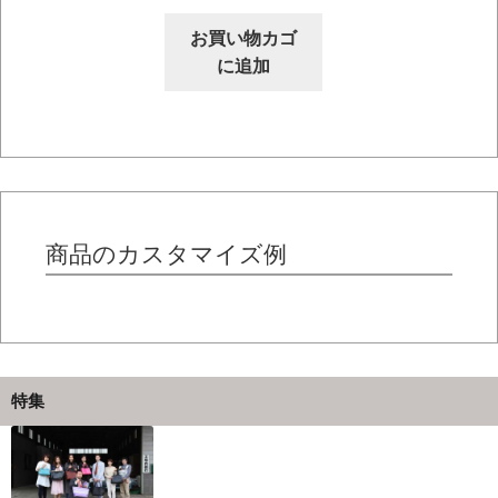
ン
が
が
あ
お買い物カゴ
あ
り
に追加
り
ま
ま
す。
す。
オ
オ
プ
プ
シ
シ
ョ
商品のカスタマイズ例
ョ
ン
ン
は
は
商
商
品
品
ペ
ペ
ー
特集
ー
ジ
ジ
か
か
ら