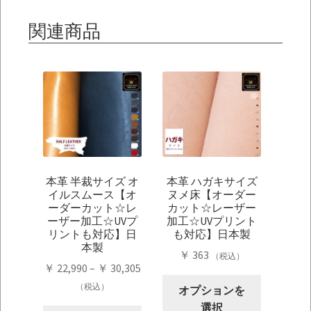
関連商品
本革 半裁サイズ オ
本革 ハガキサイズ
イルスムース【オ
ヌメ床【オーダー
ーダーカット☆レ
カット☆レーザー
ーザー加工☆UVプ
加工☆UVプリント
リントも対応】日
も対応】日本製
本製
￥
363
（税込）
価
￥
22,990
–
￥
30,305
こ
格
（税込）
オプションを
の
帯:
選択