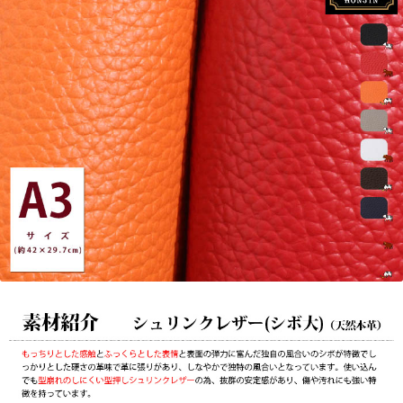
(シ
ボ
大)
【オ
ー
ダ
ー
カ
ッ
ト
☆
レ
ー
ザ
ー
加
工