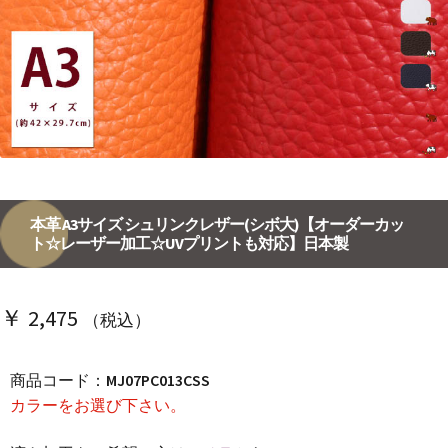
本革 A3サイズ シュリンクレザー(シボ大)【オーダーカッ
ト☆レーザー加工☆UVプリントも対応】日本製
￥
2,475
（税込）
商品コード：
MJ07PC013CSS
カラーをお選び下さい。