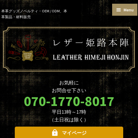
Menu
Skip
Skip
本革グッズノベルティ・OEM / ODM、本
革製品・材料販売
to
to
トップページ
カートを見る
navigation
content
お買い物ガイド
お知らせ
本革グッズ
本革材料
単語帳サイズおまとめセット
価格帯で選ぶ
名入れ☆ロゴ入れオプションに
データ入稿について
ついて
ノベルティ・大口注文について
商品のカスタマイズについて
お気軽に
革製品を取り扱う業者様へ
本革材料のカスタムメイド
お問合せ下さい
（OEMについて）
070-1770-8017
本革材料一覧
型押し型一覧
平日13時～17時
お問合せ
（土日祝は除く）
マイページ