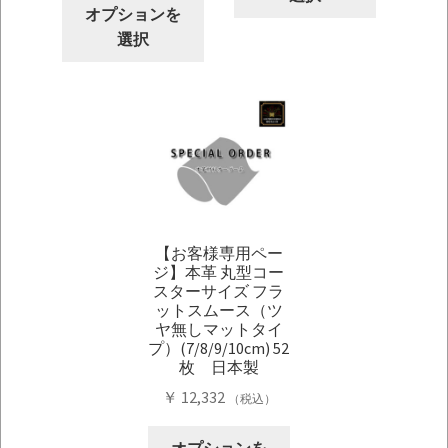
こ
商
￥ 22,990
オプションを
の
品
–
選択
商
に
￥ 30,305
品
は
に
複
は
数
複
の
数
バ
の
リ
バ
エ
【お客様専用ペー
リ
ー
ジ】本革 丸型コー
エ
シ
スターサイズ フラ
ー
ョ
ットスムース（ツ
シ
ヤ無しマットタイ
ン
プ）(7/8/9/10cm) 52
ョ
が
枚 日本製
ン
あ
￥
12,332
（税込）
が
り
あ
ま
こ