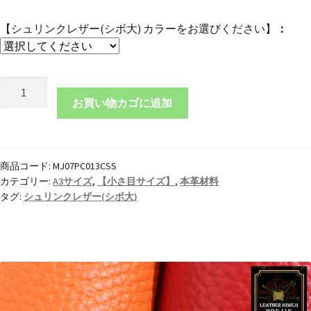
【シュリンクレザー(シボ大) カラーをお選びください】
本
革
お買い物カゴに追加
A3
サ
イ
商品コード:
MJ07PC013CSS
ズ
カテゴリー:
A3サイズ
,
【小さ目サイズ】
,
本革材料
シ
タグ:
シュリンクレザー(シボ大)
ュ
リ
ン
ク
レ
ザ
ー