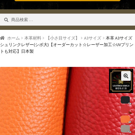
検
検索
索
対
象:
ホーム
本革材料
【小さ目サイズ】
A3サイズ
本革 A3サイズ
シュリンクレザー(シボ大)【オーダーカット☆レーザー加工☆UVプリン
トも対応】日本製
🔍