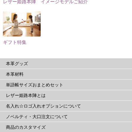
レザー姫路本陣 イメージモデルご紹介
で
ま
ま
き
す
す。
ま
オ
す
プ
シ
ョ
ギフト特集
ン
は
本革グッズ
商
品
本革材料
ペ
単語帳サイズおまとめセット
ー
ジ
レザー姫路本陣とは
か
名入れ☆ロゴ入れオプションについて
ら
選
ノベルティ・大口注文について
択
商品のカスタマイズ
で