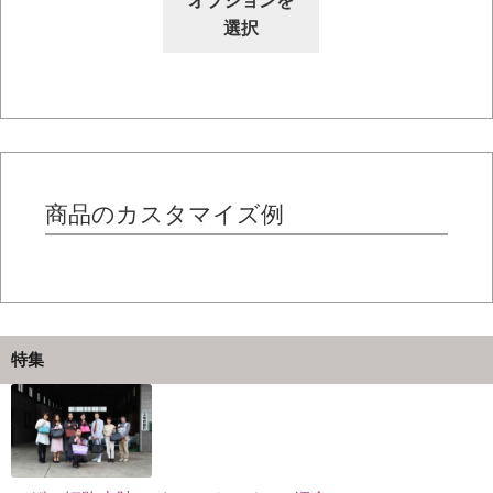
オプションを
り
す。
の
選択
ま
オ
商
す。
プ
品
オ
シ
に
プ
ョ
は
シ
ン
複
ョ
は
数
ン
商
の
商品のカスタマイズ例
は
品
バ
商
ペ
リ
品
ー
エ
ペ
ジ
ー
ー
か
シ
特集
ジ
ら
ョ
か
選
ン
ら
択
が
選
で
あ
択
き
り