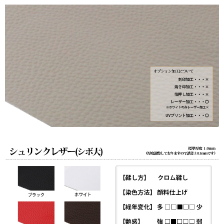
☆UV
プ
リ
ン
ト
も
対
応】
日
本
製
個