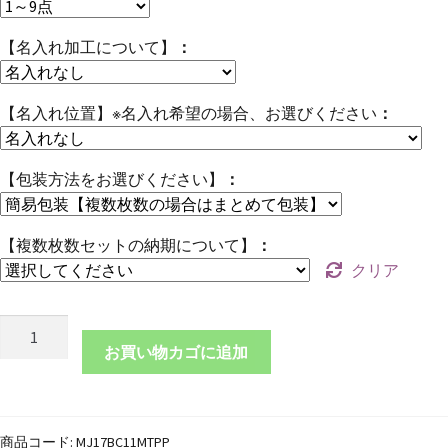
【名入れ加工について】
【名入れ位置】※名入れ希望の場合、お選びください
【包装方法をお選びください】
【複数枚数セットの納期について】
クリア
本
革
お買い物カゴに追加
丸
型
コ
商品コード:
MJ17BC11MTPP