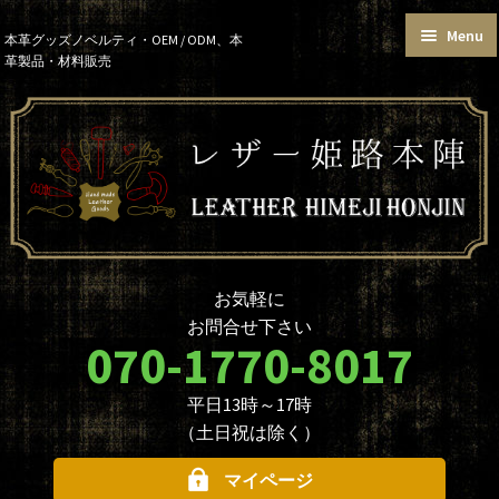
Menu
Skip
Skip
本革グッズノベルティ・OEM / ODM、本
革製品・材料販売
to
to
トップページ
カートを見る
navigation
content
お買い物ガイド
お知らせ
本革グッズ
本革材料
単語帳サイズおまとめセット
価格帯で選ぶ
名入れ☆ロゴ入れオプションに
データ入稿について
ついて
ノベルティ・大口注文について
商品のカスタマイズについて
お気軽に
革製品を取り扱う業者様へ
本革材料のカスタムメイド
お問合せ下さい
（OEMについて）
070-1770-8017
本革材料一覧
型押し型一覧
平日13時～17時
お問合せ
（土日祝は除く）
マイページ