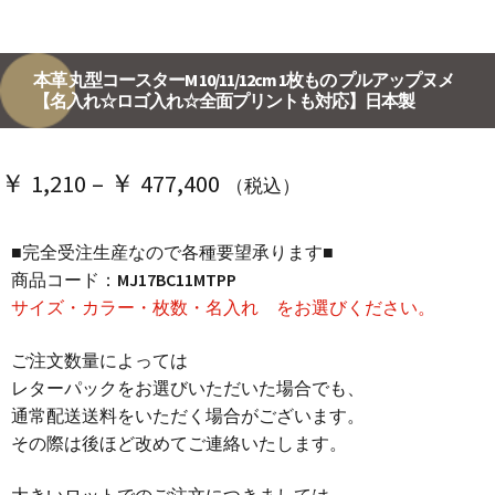
本革 丸型コースターM 10/11/12cm 1枚もの プルアップヌメ
【名入れ☆ロゴ入れ☆全面プリントも対応】日本製
価
￥
1,210
–
￥
477,400
（税込）
格
■完全受注生産なので各種要望承ります■
帯:
商品コード：
MJ17BC11MTPP
￥ 1,210
サイズ・カラー・枚数・名入れ をお選びください。
–
ご注文数量によっては
￥ 477,400
レターパックをお選びいただいた場合でも、
通常配送送料をいただく場合がございます。
その際は後ほど改めてご連絡いたします。