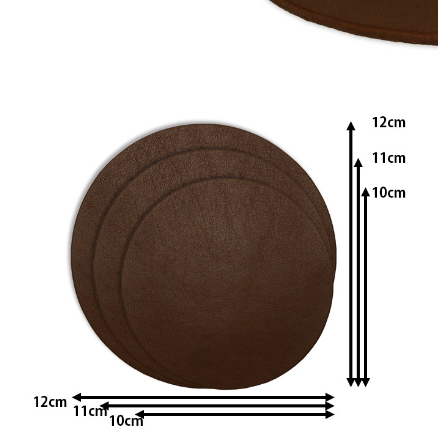
本
製
個