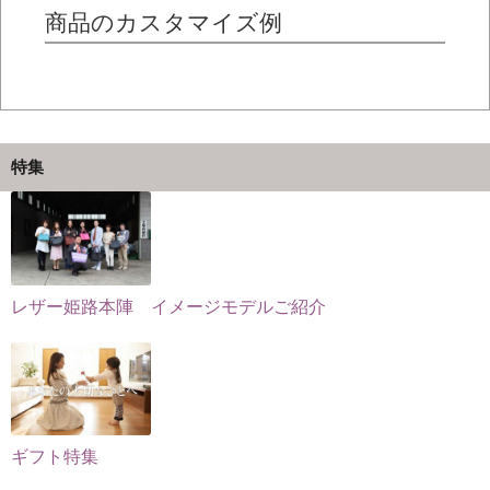
は
は
の
商品のカスタマイズ例
商
商
バ
品
品
リ
ペ
ペ
エ
ー
ー
ー
ジ
ジ
シ
特集
か
か
ョ
ら
ら
ン
選
選
が
択
択
あ
で
で
り
レザー姫路本陣 イメージモデルご紹介
き
き
ま
ま
ま
す。
す
す
オ
プ
シ
ョ
ギフト特集
ン