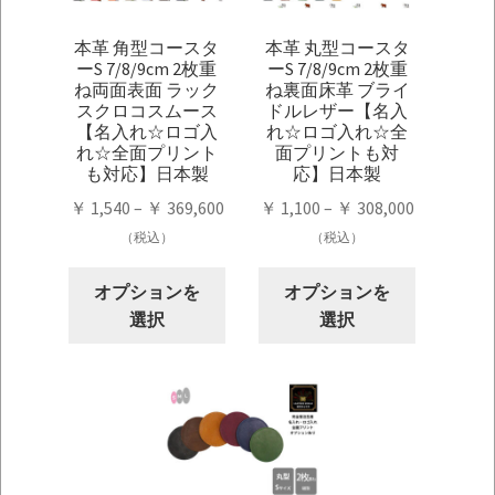
本革 角型コースタ
本革 丸型コースタ
ーS 7/8/9cm 2枚重
ーS 7/8/9cm 2枚重
ね両面表面 ラック
ね裏面床革 ブライ
スクロコスムース
ドルレザー【名入
【名入れ☆ロゴ入
れ☆ロゴ入れ☆全
れ☆全面プリント
面プリントも対
も対応】日本製
応】日本製
価
価
￥
1,540
–
￥
369,600
￥
1,100
–
￥
308,000
格
格
（税込）
（税込）
帯:
帯:
こ
こ
￥ 1,540
￥ 1,100
オプションを
オプションを
の
の
–
–
選択
選択
商
商
￥ 369,600
￥ 308,000
品
品
に
に
は
は
複
複
数
数