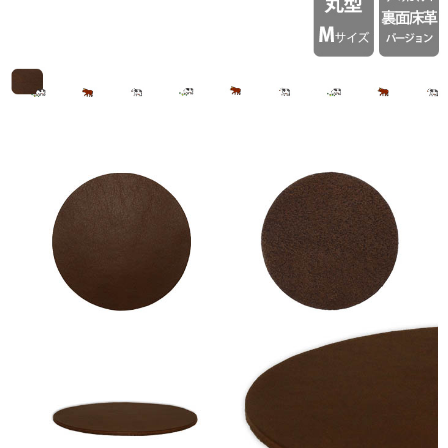
入
れ
☆
ロ
ゴ
入
れ
☆
全
面
プ
リ
ン
ト
も
対
応】
日