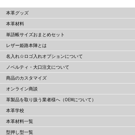
は
本革グッズ
商
品
本革材料
ペ
単語帳サイズおまとめセット
ー
ジ
レザー姫路本陣とは
か
名入れ☆ロゴ入れオプションについて
ら
選
ノベルティ・大口注文について
択
商品のカスタマイズ
で
き
オンライン商談
ま
革製品を取り扱う業者様へ（OEMについて）
す
本革学校
本革材料一覧
型押し型一覧