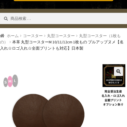
検
検索
索
対
象:
ホーム
コースター
丸型コースター
丸型コースター（1枚も
の）
本革 丸型コースターM 10/11/12cm 1枚もの プルアップヌメ【名
入れ☆ロゴ入れ☆全面プリントも対応】日本製
🔍