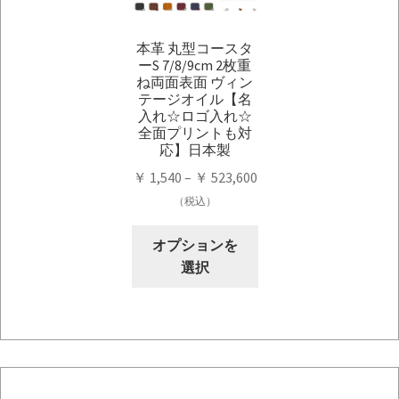
の
の
バ
バ
本革 丸型コースタ
リ
リ
ーS 7/8/9cm 2枚重
エ
エ
ね両面表面 ヴィン
ー
ー
テージオイル【名
シ
シ
入れ☆ロゴ入れ☆
全面プリントも対
ョ
ョ
応】日本製
ン
ン
価
￥
1,540
–
￥
523,600
が
が
格
（税込）
あ
あ
帯:
り
り
こ
￥ 1,540
オプションを
ま
ま
の
–
選択
す。
す。
商
￥ 523,600
オ
オ
品
プ
プ
に
シ
シ
は
ョ
ョ
複
ン
ン
数