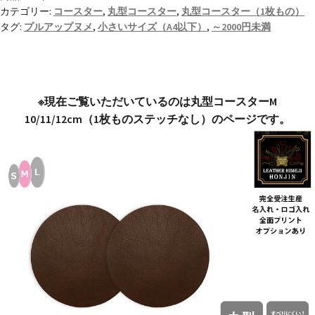
ー
カテゴリー:
コースター
,
丸型コースター
,
丸型コースター（1枚もの）
ス
タグ:
プルアップヌメ
,
小さいサイズ（A4以下）
,
～2000円未満
タ
ー
M
10/11/12cm
※現在ご覧いただいているのは丸型コースターM
1
10/11/12cm（1枚ものステッチなし）のページです。
枚
も
の
プ
ル
ア
ッ
プ
ヌ
メ
【名