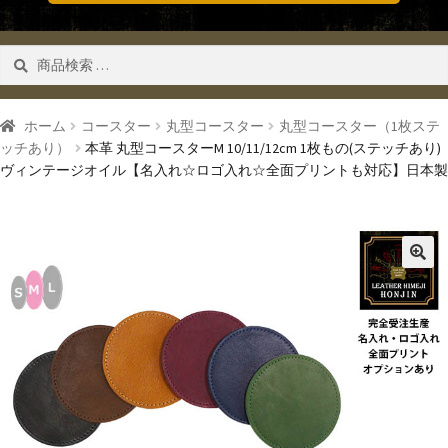
検
検索
索
対
象:
ホーム
コースター
丸型コースター
丸型コースター（1枚ステ
ッチあり）
本革 丸型コースターM 10/11/12cm 1枚もの(ステッチあり)
ヴィンテージオイル【名入れ☆ロゴ入れ☆全面プリントも対応】日本製
🔍