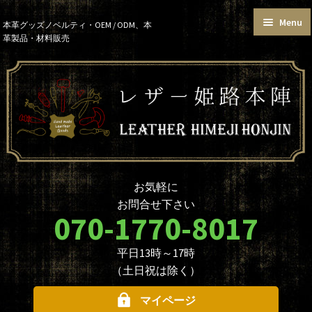
Menu
Skip
Skip
本革グッズノベルティ・OEM / ODM、本
革製品・材料販売
to
to
トップページ
カートを見る
navigation
content
お買い物ガイド
お知らせ
本革グッズ
本革材料
単語帳サイズおまとめセット
価格帯で選ぶ
名入れ☆ロゴ入れオプションに
データ入稿について
ついて
ノベルティ・大口注文について
商品のカスタマイズについて
お気軽に
革製品を取り扱う業者様へ
本革材料のカスタムメイド
お問合せ下さい
（OEMについて）
070-1770-8017
本革材料一覧
型押し型一覧
平日13時～17時
お問合せ
（土日祝は除く）
マイページ