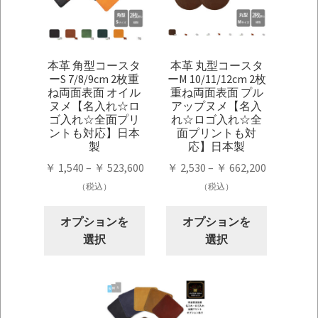
本革 角型コースタ
本革 丸型コースタ
ーS 7/8/9cm 2枚重
ーM 10/11/12cm 2枚
ね両面表面 オイル
重ね両面表面 プル
ヌメ【名入れ☆ロ
アップヌメ【名入
ゴ入れ☆全面プリ
れ☆ロゴ入れ☆全
ントも対応】日本
面プリントも対
製
応】日本製
価
価
￥
1,540
–
￥
523,600
￥
2,530
–
￥
662,200
格
格
（税込）
（税込）
帯:
帯:
こ
こ
￥ 1,540
￥ 2,530
オプションを
オプションを
の
の
–
–
選択
選択
商
商
￥ 523,600
￥ 662,200
品
品
に
に
は
は