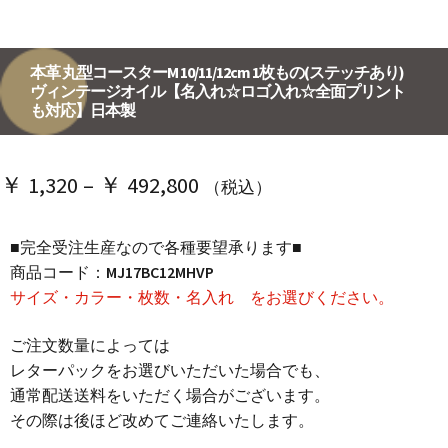
本革 丸型コースターM 10/11/12cm 1枚もの(ステッチあり)
ヴィンテージオイル【名入れ☆ロゴ入れ☆全面プリント
も対応】日本製
価
￥
1,320
–
￥
492,800
（税込）
格
■完全受注生産なので各種要望承ります■
帯:
商品コード：
MJ17BC12MHVP
￥ 1,320
サイズ・カラー・枚数・名入れ をお選びください。
–
ご注文数量によっては
￥ 492,800
レターパックをお選びいただいた場合でも、
通常配送送料をいただく場合がございます。
その際は後ほど改めてご連絡いたします。