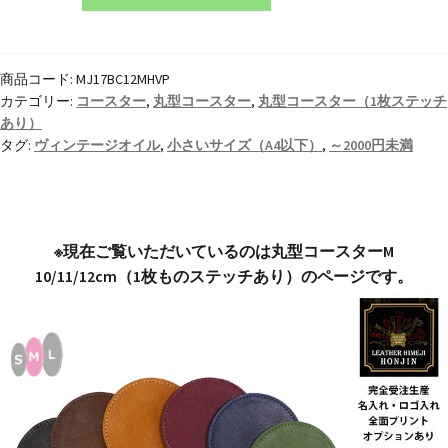
丸
型
コ
商品コード:
MJ17BC12MHVP
ー
カテゴリー:
コースター
,
丸型コースター
,
丸型コースター（1枚ステッチ
ス
あり）
タ
タグ:
ヴィンテージオイル
,
小さいサイズ（A4以下）
,
～2000円未満
ー
M
10/11/12cm
1
※現在ご覧いただいているのは丸型コースターM
枚
10/11/12cm（1枚ものステッチあり）のページです。
も
の
(ス
テ
ッ
チ
あ