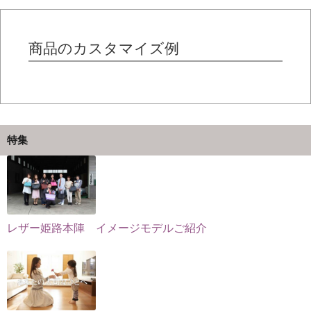
ョ
ョ
複
ン
ン
数
は
は
の
商品のカスタマイズ例
商
商
バ
品
品
リ
ペ
ペ
エ
ー
ー
ー
ジ
ジ
シ
特集
か
か
ョ
ら
ら
ン
選
選
が
択
択
あ
で
で
り
レザー姫路本陣 イメージモデルご紹介
き
き
ま
ま
ま
す。
す
す
オ
プ
シ