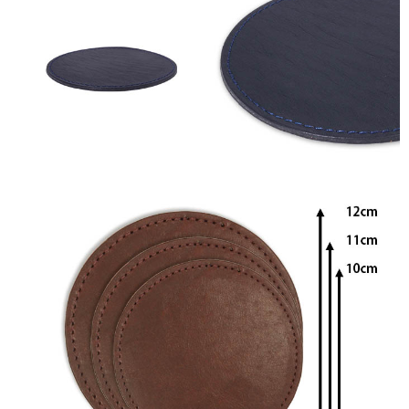
☆
全
面
プ
リ
ン
ト
も
対
応】
日
本
製
個