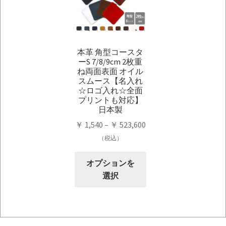
複
複
数
数
の
の
バ
バ
本革 角型コースタ
リ
リ
ーS 7/8/9cm 2枚重
エ
エ
ね両面表面 オイル
ー
ー
スムース【名入れ
シ
シ
☆ロゴ入れ☆全面
プリントも対応】
ョ
ョ
日本製
ン
ン
価
￥
1,540
–
￥
523,600
が
が
格
（税込）
あ
あ
帯:
り
り
こ
￥ 1,540
オプションを
ま
ま
の
–
選択
す。
す。
商
￥ 523,600
オ
オ
品
プ
プ
に
シ
シ
は