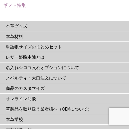
ョ
ギフト特集
ン
は
本革グッズ
商
品
本革材料
ペ
単語帳サイズおまとめセット
ー
ジ
レザー姫路本陣とは
か
名入れ☆ロゴ入れオプションについて
ら
選
ノベルティ・大口注文について
択
商品のカスタマイズ
で
き
オンライン商談
ま
革製品を取り扱う業者様へ（OEMについて）
す
本革学校