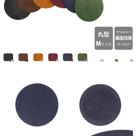
り)
ヴ
ィ
ン
テ
ー
ジ
オ
イ
ル
【名
入
れ
☆
ロ
ゴ
入
れ