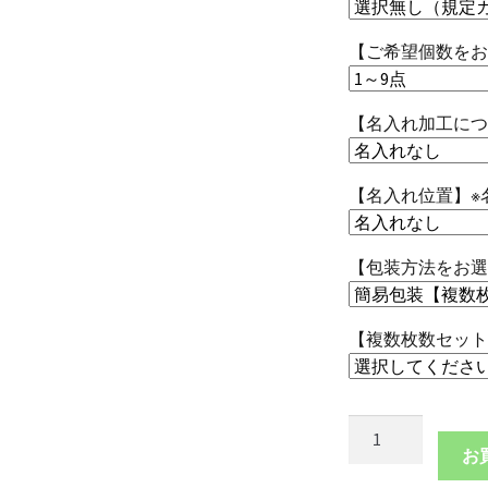
【ご希望個数をお
【名入れ加工につ
【名入れ位置】※
【包装方法をお選
【複数枚数セット
本
革
お
丸