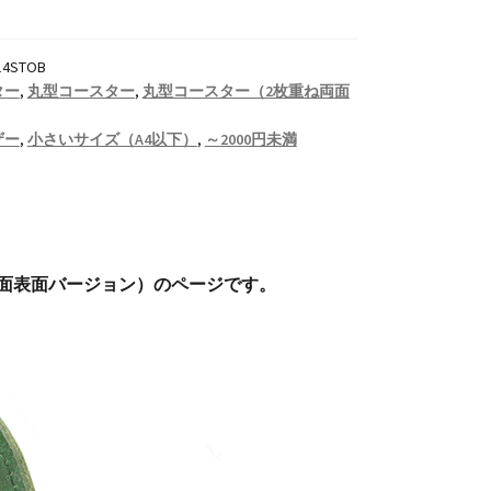
14STOB
ター
,
丸型コースター
,
丸型コースター（2枚重ね両面
ザー
,
小さいサイズ（A4以下）
,
～2000円未満
（両面表面バージョン）のページです。