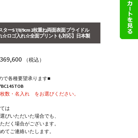
ターS 7/8/9cm 2枚重ね両面表面 ブライドル
れ☆ロゴ入れ☆全面プリントも対応】日本製
価
369,600
（税込）
格
ので各種要望承ります■
帯:
7BC14STOB
￥ 1,540
枚数・名入れ をお選びください。
–
ては
￥ 369,600
選びいただいた場合でも、
ただく場合がございます。
めてご連絡いたします。