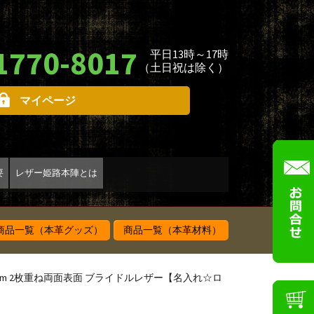
1770-8017
平日13時～17時
（土日祝は除く）
マイページ
要
レザー姫路本陣とは
品一覧（本革グッズ）
商品一覧（本革材料）
/9cm 2枚重ね両面表面 ブライドルレザー【名入れ☆ロ