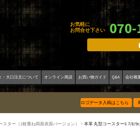
070-
お気軽に
お問合せ下さい
ィ・大口注文について
オンライン商談
お買い物ガイド
Q&A
会社概
ロゴデータ入稿はこちら
商
ースター（2枚重ね両面表面バージョン）
本革 丸型コースターS 7/8