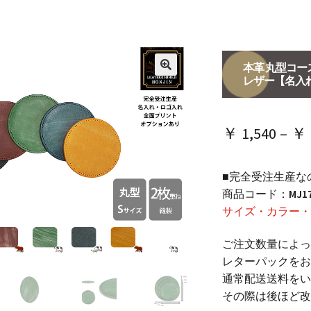
本革 丸型コース
レザー【名入
🔍
￥
1,540
–
￥
■完全受注生産な
商品コード：
MJ1
サイズ・カラー・
ご注文数量によっ
レターパックをお
通常配送送料をい
その際は後ほど改