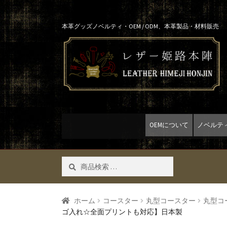
Skip
Skip
本革グッズノベルティ・OEM / ODM、本革製品・材料販売
to
to
navigation
content
OEMについて
ノベルテ
検
検索
索
対
象:
ホーム
コースター
丸型コースター
丸型コ
ゴ入れ☆全面プリントも対応】日本製