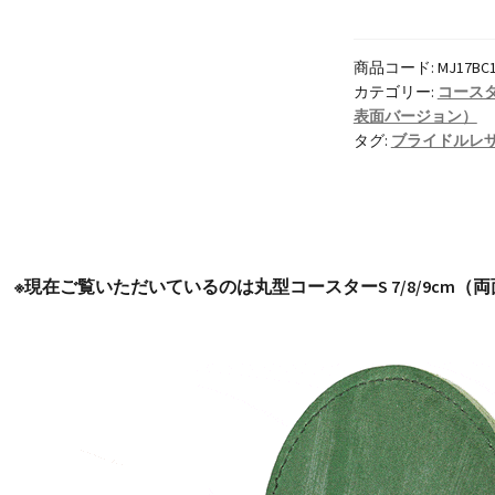
型
コ
商品コード:
MJ17BC
ー
カテゴリー:
コース
ス
表面バージョン）
タ
タグ:
ブライドルレ
ー
S
7/8/9cm
2
枚
※現在ご覧いただいているのは丸型コースターS 7/8/9cm
重
ね
両
面
表
面
ブ
ラ