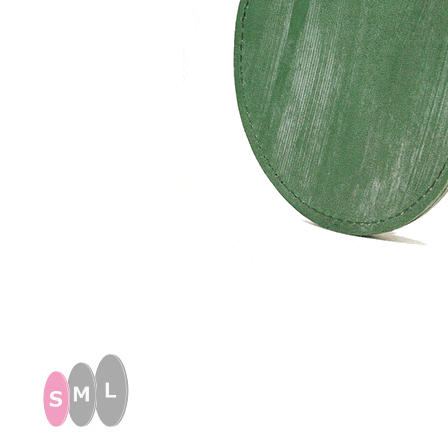
イ
ド
ル
レ
ザ
ー
【名
入
れ
☆
ロ
ゴ
入
れ
☆
全
面
プ