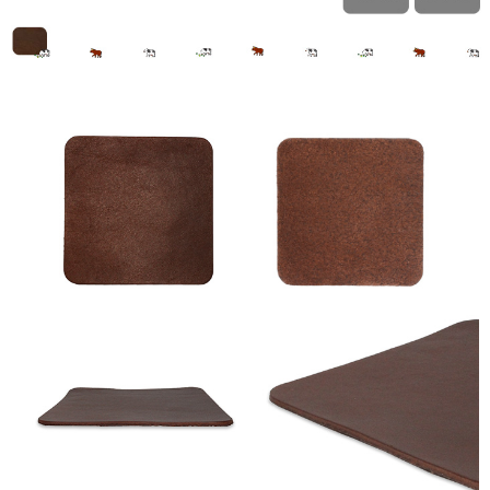
ロ
ゴ
入
れ
☆
全
面
プ
リ
ン
ト
も
対
応】
日
本
製
個