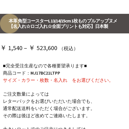
本革 角型コースターL 13/14/15cm 1枚もの プルアップヌメ
【名入れ☆ロゴ入れ☆全面プリントも対応】日本製
価
￥
1,540
–
￥
523,600
（税込）
格
■完全受注生産なので各種要望承ります■
帯:
商品コード：
MJ17BC21LTPP
￥ 1,540
サイズ・カラー・枚数・名入れ をお選びください。
–
ご注文数量によっては
￥ 523,600
レターパックをお選びいただいた場合でも、
通常配送送料をいただく場合がございます。
その際は後ほど改めてご連絡いたします。