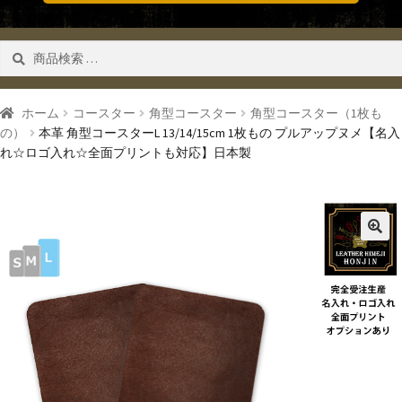
検
検索
索
対
象:
ホーム
コースター
角型コースター
角型コースター（1枚も
の）
本革 角型コースターL 13/14/15cm 1枚もの プルアップヌメ【名入
れ☆ロゴ入れ☆全面プリントも対応】日本製
🔍