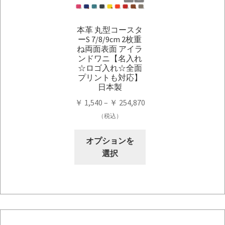
の
の
バ
バ
本革 丸型コースタ
リ
リ
ーS 7/8/9cm 2枚重
エ
エ
ね両面表面 アイラ
ー
ー
ンドワニ【名入れ
シ
シ
☆ロゴ入れ☆全面
プリントも対応】
ョ
ョ
日本製
ン
ン
価
￥
1,540
–
￥
254,870
が
が
格
（税込）
あ
あ
帯:
り
り
こ
￥ 1,540
オプションを
ま
ま
の
–
選択
す。
す。
商
￥ 254,870
オ
オ
品
プ
プ
に
シ
シ
は
ョ
ョ
複
ン
ン
数