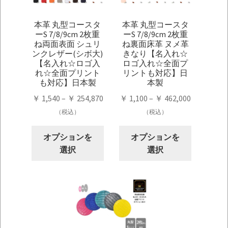
本革 丸型コースタ
本革 丸型コースタ
ーS 7/8/9cm 2枚重
ーS 7/8/9cm 2枚重
ね両面表面 シュリ
ね裏面床革 ヌメ革
ンクレザー(シボ大)
きなり【名入れ☆
【名入れ☆ロゴ入
ロゴ入れ☆全面プ
れ☆全面プリント
リントも対応】日
も対応】日本製
本製
価
価
￥
1,540
–
￥
254,870
￥
1,100
–
￥
462,000
格
格
（税込）
（税込）
帯:
帯:
こ
こ
￥ 1,540
￥ 1,100
オプションを
オプションを
の
の
–
–
選択
選択
商
商
￥ 254,870
￥ 462,000
品
品
に
に
は
は
複
複
数
数