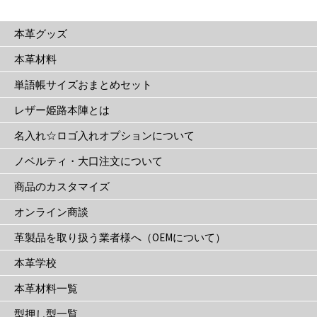
は
本革グッズ
商
品
本革材料
ペ
単語帳サイズおまとめセット
ー
ジ
レザー姫路本陣とは
か
名入れ☆ロゴ入れオプションについて
ら
選
ノベルティ・大口注文について
択
商品のカスタマイズ
で
き
オンライン商談
ま
革製品を取り扱う業者様へ（OEMについて）
す
本革学校
本革材料一覧
型押し型一覧