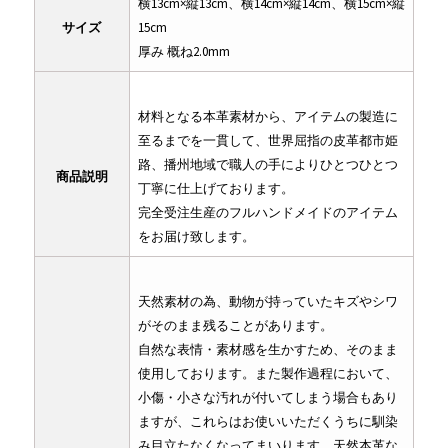
横13cm×縦13cm、横14cm×縦14cm、横15cm×縦
サイズ
15cm
厚み 概ね2.0mm
材料となる本革素材から、アイテムの製造に
至るまでを一貫して、世界屈指の皮革都市姫
路、播州地域で職人の手によりひとつひとつ
商品説明
丁寧に仕上げております。
完全受注生産のフルハンドメイドのアイテム
をお届け致します。
天然素材の為、動物が持っていたキズやシワ
がそのまま残ることがあります。
自然な表情・素材感を生かすため、そのまま
使用しております。また製作過程において、
小傷・小さな汚れが付いてしまう場合もあり
ますが、これらはお使いいただくうちに馴染
み目立たなくなってまいります。天然本革な