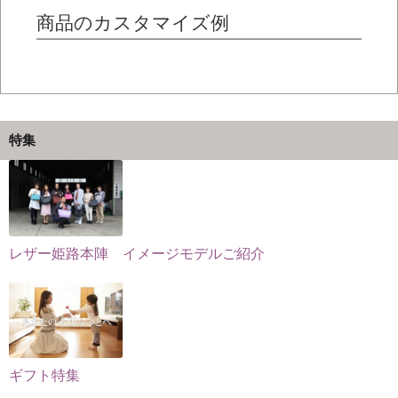
は
は
の
商品のカスタマイズ例
商
商
バ
品
品
リ
ペ
ペ
エ
ー
ー
ー
ジ
ジ
シ
特集
か
か
ョ
ら
ら
ン
選
選
が
択
択
あ
で
で
り
レザー姫路本陣 イメージモデルご紹介
き
き
ま
ま
ま
す。
す
す
オ
プ
シ
ョ
ギフト特集
ン