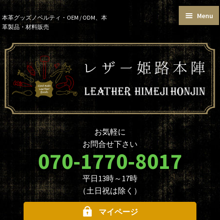
Menu
Skip
Skip
本革グッズノベルティ・OEM / ODM、本
革製品・材料販売
to
to
トップページ
カートを見る
navigation
content
お買い物ガイド
お知らせ
本革グッズ
本革材料
単語帳サイズおまとめセット
価格帯で選ぶ
名入れ☆ロゴ入れオプションに
データ入稿について
ついて
ノベルティ・大口注文について
商品のカスタマイズについて
お気軽に
革製品を取り扱う業者様へ
本革材料のカスタムメイド
お問合せ下さい
（OEMについて）
070-1770-8017
本革材料一覧
型押し型一覧
平日13時～17時
お問合せ
（土日祝は除く）
マイページ