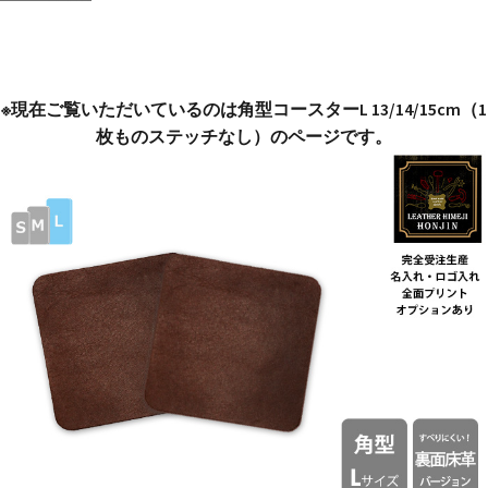
ー
L
13/14/15cm
1
※現在ご覧いただいているのは角型コースターL 13/14/15cm（1
枚
枚ものステッチなし）のページです。
も
の
プ
ル
ア
ッ
プ
ヌ
メ
【名
入
れ
☆