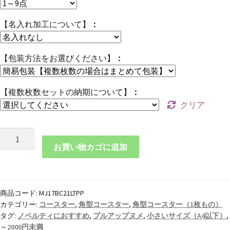
【名入れ加工について】
【包装方法をお選びください】
【複数枚数セットの納期について】
クリア
本
革
お買い物カゴに追加
角
型
コ
商品コード:
MJ17BC21LTPP
ー
カテゴリー:
コースター
,
角型コースター
,
角型コースター（1枚もの）
ス
タグ:
ノベルティにおすすめ
,
プルアップヌメ
,
小さいサイズ（A4以下）
,
タ
～2000円未満