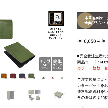
本革 名刺ケ
全面プリント
🔍
￥
6,050
–
￥
■完全受注生産な
商品コード：
MJ2
カラー・枚数・名
ご注文数量によっ
レターパックをお
通常配送送料をい
その際は後ほど改