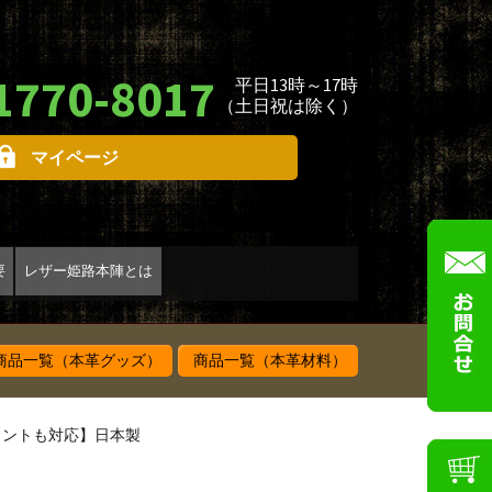
1770-8017
平日13時～17時
（土日祝は除く）
マイページ
要
レザー姫路本陣とは
品一覧（本革グッズ）
商品一覧（本革材料）
リントも対応】日本製