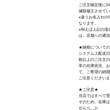
ご注文確定後に5
減額修正させてい
※違うお名入れの
なります。
※例えば上記の場
は、店舗への通信
★納期についての
システム上配送日
枚以上のご注文の
革の在庫状況、お
て、ご希望の納期
ご注意くださいませ<
★ご注意★
当店ではすべて受
そのため、在庫は
せん<(_ _)>