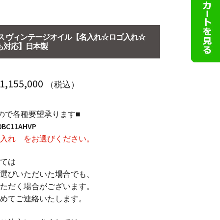
ース ヴィンテージオイル【名入れ☆ロゴ入れ☆
も対応】日本製
価
1,155,000
（税込）
格
ので各種要望承ります■
帯:
0BC11AHVP
￥ 6,050
入れ をお選びください。
–
ては
￥ 1,155,000
選びいただいた場合でも、
ただく場合がございます。
めてご連絡いたします。