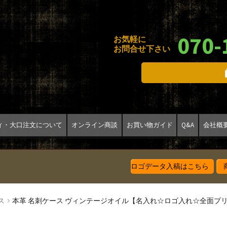
070-
お気軽に
お問合せ下さい
ィ・大口注文について
オンライン商談
お買い物ガイド
Q&A
会社概
ロゴデータ入稿はこちら
商
ス
本革 名刺ケース ヴィンテージオイル【名入れ☆ロゴ入れ☆全面プ