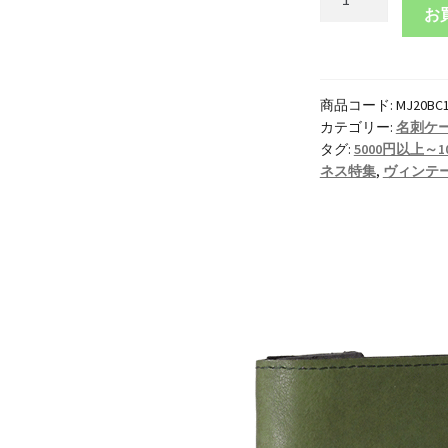
革
お
名
刺
ケ
商品コード:
MJ20BC
ー
カテゴリー:
名刺ケ
ス
タグ:
5000円以上～1
ヴ
ネス特集
,
ヴィンテ
ィ
ン
テ
ー
ジ
オ
イ
ル
【名
入
れ