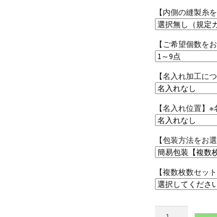
【内側の縫製糸を
【ご希望個数をお
【名入れ加工につ
【名入れ位置】※
【包装方法をお選
【複数枚数セット
本