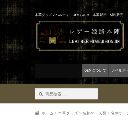
Skip
Skip
本革グッズノベルティ・OEM / ODM、本革製品・材料販売
to
to
navigation
content
OEMについて
ノベルテ
検
検索
索
対
象:
ホーム
本革グッズ
名刺ケース類
名刺ケー