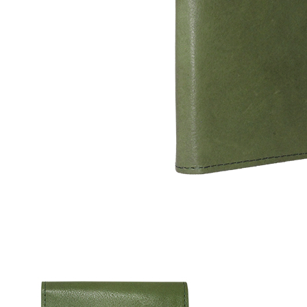
☆
ロ
ゴ
入
れ
☆
全
面
プ
リ
ン
ト
も
対
応】
日
本
製