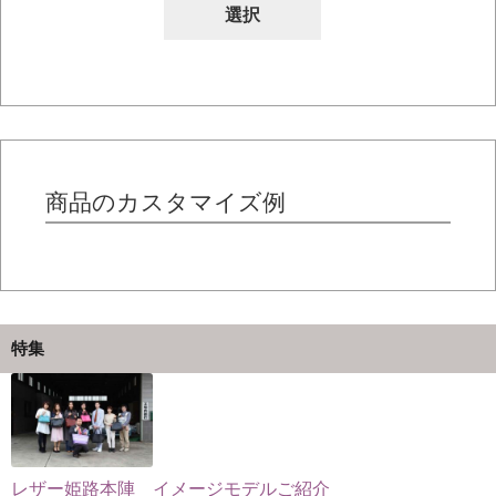
の
選択
が
商
あ
品
り
に
ま
は
す。
複
オ
数
プ
の
商品のカスタマイズ例
シ
バ
ョ
リ
ン
エ
は
ー
商
シ
特集
品
ョ
ペ
ン
ー
が
ジ
あ
か
り
レザー姫路本陣 イメージモデルご紹介
ら