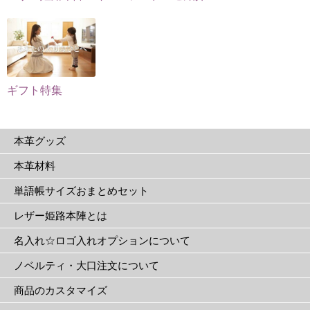
ま
選
す。
択
オ
で
プ
き
シ
ま
ョ
ギフト特集
す
ン
は
本革グッズ
商
品
本革材料
ペ
単語帳サイズおまとめセット
ー
ジ
レザー姫路本陣とは
か
名入れ☆ロゴ入れオプションについて
ら
選
ノベルティ・大口注文について
択
商品のカスタマイズ
で