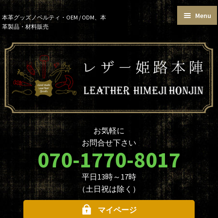
Menu
Skip
Skip
本革グッズノベルティ・OEM / ODM、本
革製品・材料販売
to
to
トップページ
カートを見る
navigation
content
お買い物ガイド
お知らせ
本革グッズ
本革材料
単語帳サイズおまとめセット
価格帯で選ぶ
名入れ☆ロゴ入れオプションに
データ入稿について
ついて
ノベルティ・大口注文について
商品のカスタマイズについて
お気軽に
革製品を取り扱う業者様へ
本革材料のカスタムメイド
お問合せ下さい
（OEMについて）
070-1770-8017
本革材料一覧
型押し型一覧
平日13時～17時
お問合せ
（土日祝は除く）
マイページ