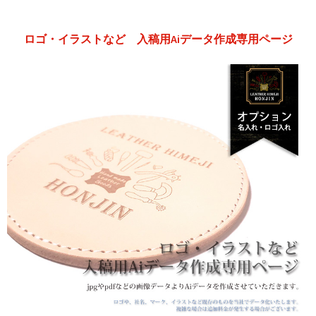
ラ
ス
ロゴ・イラストなど 入稿用Aiデータ作成専用ページ
ト
な
ど
入
稿
用
Ai
デ
ー
タ
作
成
専
用
ペ
ー