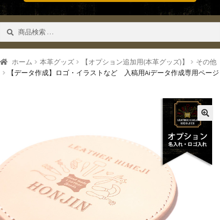
検
検索
索
対
象:
ホーム
本革グッズ
【オプション追加用(本革グッズ)】
その他
【データ作成】ロゴ・イラストなど 入稿用Aiデータ作成専用ページ
🔍