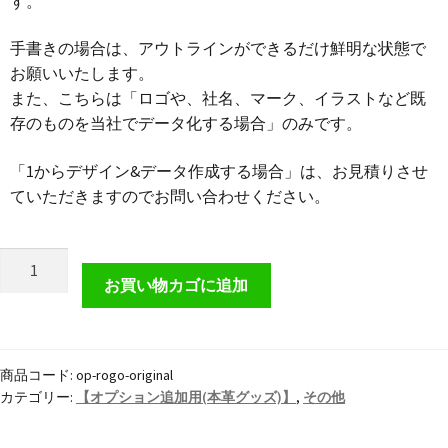
す。
手書きの場合は、アウトラインができるだけ鮮明な状態で
お願いいたします。
また、こちらは「ロゴや、社名、マーク、イラストなど既
存のものを当社でデータ化する場合」のみです。
「1からデザイン&データ作成する場合」は、お見積りさせ
ていただきますのでお問い合わせください。
【デ
ー
お買い物カゴに追加
タ
作
成】
商品コード:
op-rogo-original
ロ
カテゴリー:
【オプション追加用(本革グッズ)】
,
その他
ゴ・
イ