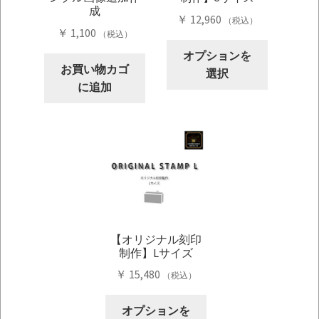
成
￥
12,960
（税込）
￥
1,100
（税込）
こ
オプションを
の
お買い物カゴ
選択
商
に追加
品
に
は
複
数
の
バ
リ
【オリジナル刻印
エ
制作】Lサイズ
ー
￥
15,480
（税込）
シ
ョ
こ
オプションを
ン