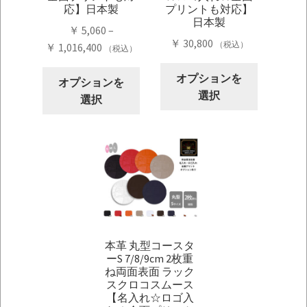
応】日本製
プリントも対応】
日本製
￥
5,060
–
￥
30,800
（税込）
価
￥
1,016,400
（税込）
格
こ
こ
オプションを
帯:
オプションを
の
の
選択
￥ 5,060
選択
商
商
–
品
品
￥ 1,016,400
に
に
は
は
複
複
数
数
の
の
バ
バ
リ
本革 丸型コースタ
リ
ーS 7/8/9cm 2枚重
エ
エ
ね両面表面 ラック
ー
ー
スクロコスムース
シ
シ
【名入れ☆ロゴ入