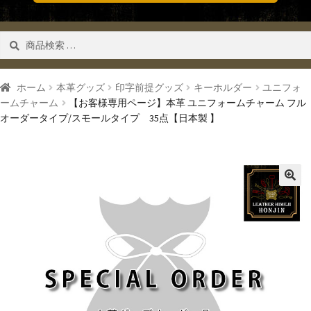
検
検索
索
対
象:
ホーム
本革グッズ
印字前提グッズ
キーホルダー
ユニフォ
ームチャーム
【お客様専用ページ】本革 ユニフォームチャーム フル
オーダータイプ/スモールタイプ 35点【日本製 】
🔍