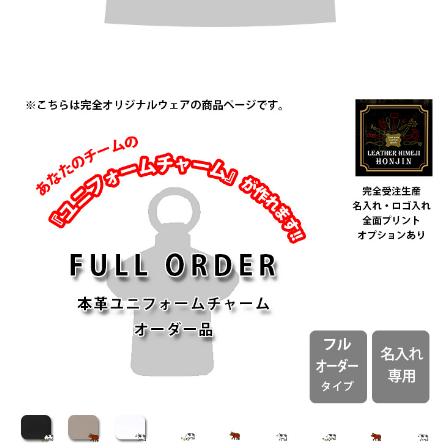
タ
イ
プ/
ス
モ
ー
ル
タ
イ
プ
35
点
【日
本
製
】
個