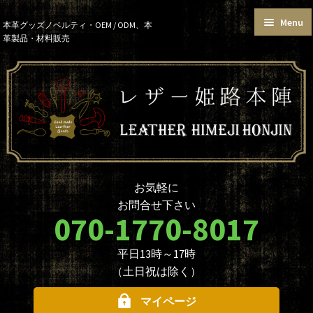
Menu
Skip
Skip
本革グッズノベルティ・OEM / ODM、本
革製品・材料販売
to
to
トップページ
カートを見る
navigation
content
お買い物ガイド
お知らせ
本革グッズ
本革材料
単語帳サイズおまとめセット
価格帯で選ぶ
名入れ☆ロゴ入れオプションに
データ入稿について
ついて
ノベルティ・大口注文について
商品のカスタマイズについて
お気軽に
革製品を取り扱う業者様へ
本革材料のカスタムメイド
お問合せ下さい
（OEMについて）
070-1770-8017
本革材料一覧
型押し型一覧
平日13時～17時
お問合せ
（土日祝は除く）
マイページ