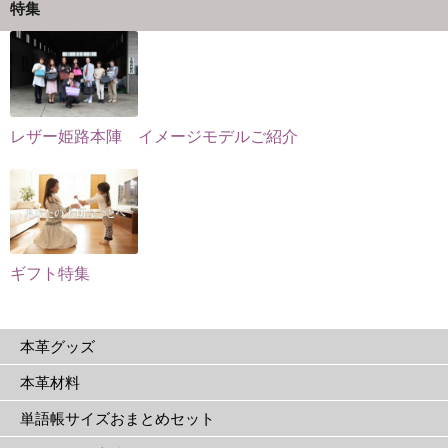
か
特集
か
ョ
ら
ら
ン
選
選
が
択
択
あ
で
で
り
き
レザー姫路本陣 イメージモデルご紹介
き
ま
ま
ま
す。
す
す
オ
プ
シ
ョ
ギフト特集
ン
は
本革グッズ
商
品
本革材料
ペ
単語帳サイズおまとめセット
ー
ジ