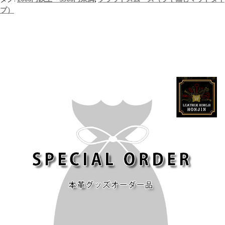
本
プ）
革
ユ
ニ
フ
ォ
ー
ム
チ
ャ
ー
ム
フ
ル
オ
ー
ダ
ー