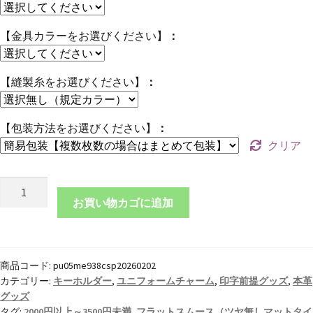
【金具カラーをお選びください】
【縫製糸をお選びください】
【包装方法をお選びください】
クリア
【お
客
お買い物カゴに追加
様
専
用
商品コード:
pu05me938csp20260202
ペ
カテゴリー:
キーホルダー
,
ユニフォームチャーム
,
印字前提グッズ
,
本革
ー
グッズ
ジ】
タグ:
2000円以上～3500円未満
,
フラットスムース（ツヤ無しマットタイ