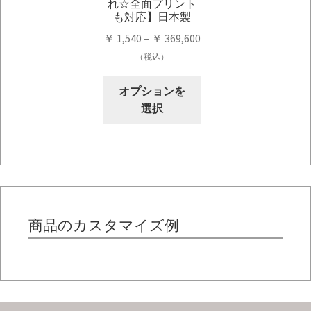
ョ
れ☆全面プリント
ョ
も対応】日本製
ン
ン
価
が
￥
1,540
–
￥
369,600
が
格
あ
（税込）
あ
帯:
り
り
こ
￥ 1,540
ま
オプションを
ま
の
–
す。
選択
す。
商
￥ 369,600
オ
オ
品
プ
プ
に
シ
シ
は
ョ
ョ
複
ン
ン
数
は
は
の
商品のカスタマイズ例
商
商
バ
品
品
リ
ペ
ペ
エ
ー
ー
ー
ジ
ジ
シ