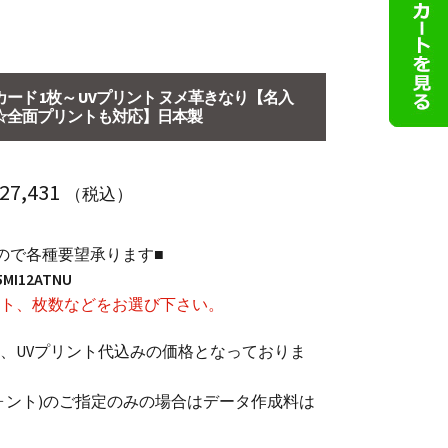
ード 1枚～ UVプリント ヌメ革きなり【名入
☆全面プリントも対応】日本製
価
27,431
（税込）
格
ので各種要望承ります■
帯:
5MI12ATNU
￥ 1,980
ト、枚数などをお選び下さい。
–
、UVプリント代込みの価格となっておりま
￥ 27,431
ォント)のご指定のみの場合はデータ作成料は