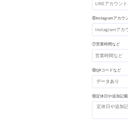
⑥Instagramアカ
⑦営業時間など
⑩QRコードなど
⑩定休日や追加記載