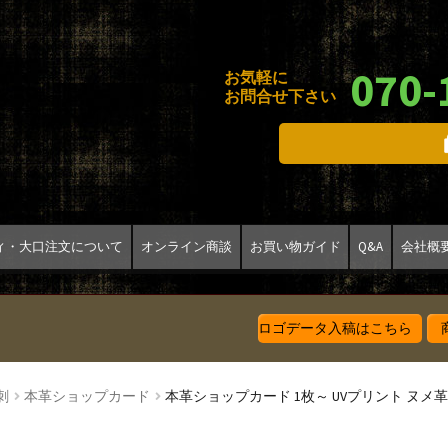
070-
お気軽に
お問合せ下さい
ィ・大口注文について
オンライン商談
お買い物ガイド
Q&A
会社概
ロゴデータ入稿はこちら
商
刺
本革ショップカード
本革ショップカード 1枚～ UVプリント 