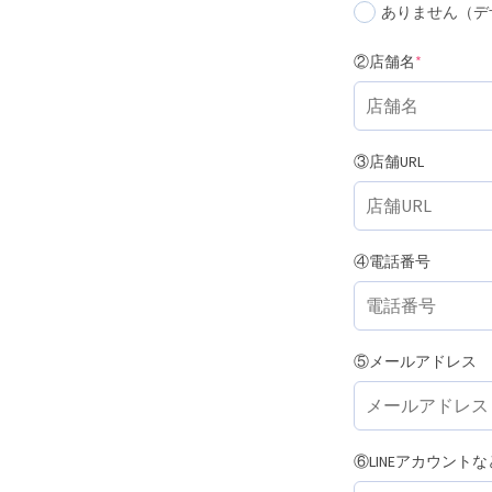
ありません（デ
(required)
②店舗名
*
③店舗URL
④電話番号
⑤メールアドレス
⑥LINEアカウントな