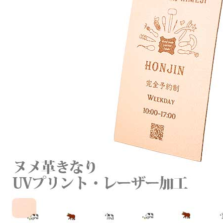
ヌ
メ
革
き
な
り
【名
入
れ
☆
ロ
ゴ
入
れ
☆
全
面
プ