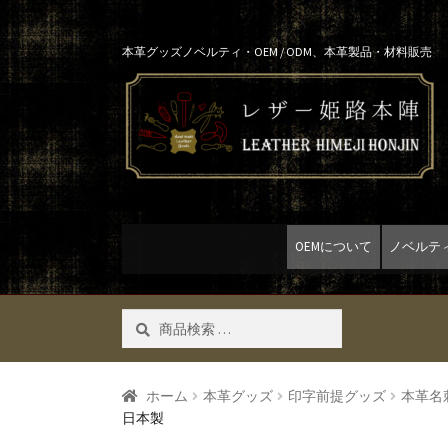
Skip
Skip
本革グッズノベルティ・OEM / ODM、本革製品・材料販売
to
to
navigation
content
OEMについて
ノベルテ
検
検索
索
対
象:
ホーム
本革グッズ
印字前提グッズ
本革名
日本製