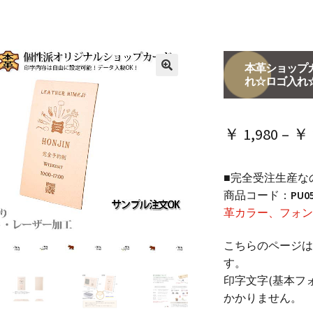
本革ショップカ
れ☆ロゴ入れ
🔍
￥
1,980
–
￥
■完全受注生産な
商品コード：
PU0
革カラー、フォン
こちらのページは
す。
印字文字(基本フ
かかりません。