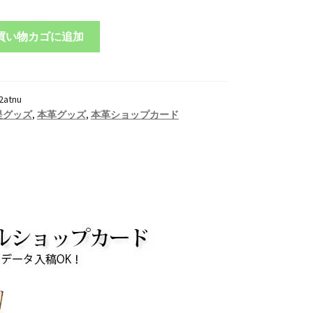
買い物カゴに追加
2atnu
提グッズ
,
本革グッズ
,
本革ショップカード