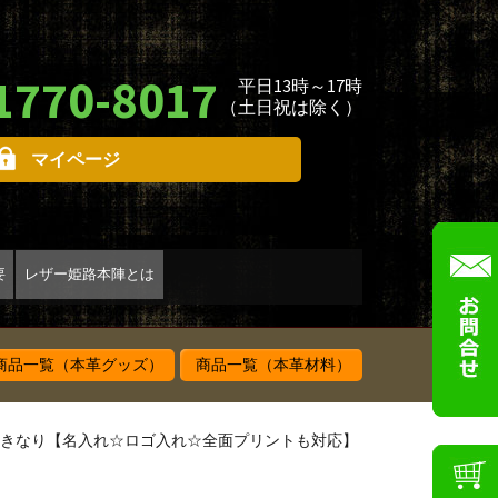
1770-8017
平日13時～17時
（土日祝は除く）
マイページ
要
レザー姫路本陣とは
品一覧（本革グッズ）
商品一覧（本革材料）
ヌメ革きなり【名入れ☆ロゴ入れ☆全面プリントも対応】