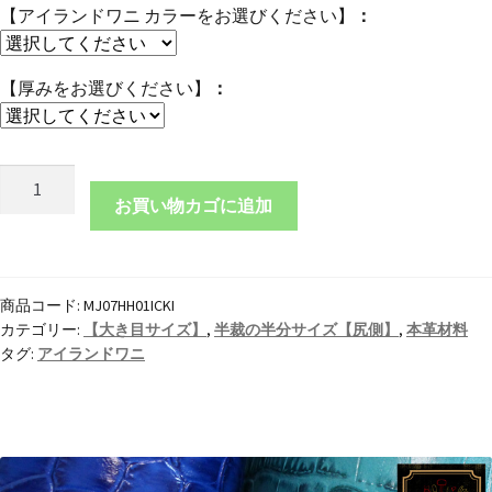
【アイランドワニ カラーをお選びください】
【厚みをお選びください】
本
革
お買い物カゴに追加
半
裁
の
商品コード:
MJ07HH01ICKI
半
カテゴリー:
【大き目サイズ】
,
半裁の半分サイズ【尻側】
,
本革材料
分
タグ:
アイランドワニ
サ
イ
ズ
【尻
側】