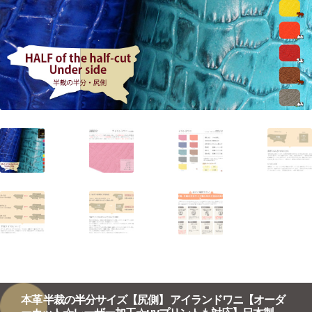
本革 半裁の半分サイズ【尻側】 アイランドワニ【オーダ