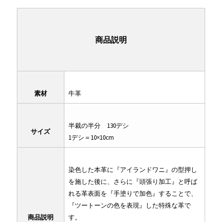
商品説明
素材
牛革
半裁の半分 130デシ
サイズ
1デシ＝10×10cm
染色した本革に『アイランドワニ』の型押し
を施した後に、さらに『頭張り加工』と呼ば
れる革表面を『手塗りで加色』することで、
『ツートーンの色を表現』した特殊な革で
商品説明
す。