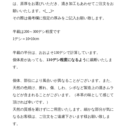
は、原厚をお選びいただき、漉き加工もあわせてご注文をお
願いいたします。<(_ _)>
その際は備考欄に指定の厚みをご記入お願い致します。
半裁は200～300デシ程度です
1デシ＝10×10cm
半裁の半分は、おおよそ130デシで計算しています。
個体差があっても、
130デシ程度になるよう
に裁断いたしま
す。
個体、部位により風合いが異なることがございます。また、
天然の色焼け、擦れ、傷、しわ、シボなど製造上の漉きムラ
などが含まれることがございます。（本革の味として感じて
頂ければ幸いです。）
天然の質感を避けずにご用意いたします。細かな部分が気に
なるお客様は、ご注文をご遠慮下さいます様お願い致しま
す。