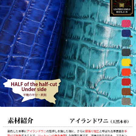
ア
イ
ラ
ン
ド
ワ
ニ
【オ
ー
ダ
ー
カ
ッ
ト
☆
レ
ー
ザ