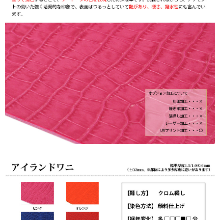
ー
加
工
☆UV
プ
リ
ン
ト
も
対
応】
日
本
製
個