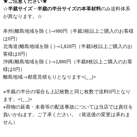
★ご注意ください★
☆
半裁サイズ・半裁の半分サイズの本革材料
のみ送料体系
が異なります。☆
本州(離島地域を除く)→980円（半裁3枚以上ご購入のお客様
は0円）
北海道(離島地域を除く)→1,820円（半裁5枚以上ご購入のお
客様は0円）
沖縄(離島地域を除く)→2,880円（半裁8枚以上ご購入のお客
様は0円）
離島地域→都度見積もりとなります<(_ _)>
※半裁の半分の場合も上記枚数と同じ枚数で送料0円となり
ます。<(_ _)>
※荷物の延着・未着等の配送事故については当店では責任を
負いかねます。ご了承ください。（発送後の変更は承れま
せん）