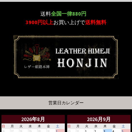
送料
全国一律880円
3900円以上
お買い上げで
送料無料
営業日カレンダー
2026年8月
2026月9月
日
月
火
水
木
金
土
日
月
火
水
木
金
土
26
27
28
29
30
31
1
30
31
1
2
3
4
5