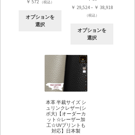
￥
572
（税込）
価
￥
29,524
–
￥
38,918
こ
格
（税込）
オプションを
の
帯:
選択
こ
商
￥ 29,524
オプションを
の
品
–
選択
商
に
￥ 38,918
品
は
に
複
は
数
複
の
数
バ
の
リ
バ
エ
本革 半裁サイズ シ
リ
ー
ュリンクレザー(シ
エ
シ
ボ大)【オーダーカ
ー
ョ
ット☆レーザー加
シ
工☆UVプリントも
ン
対応】日本製
ョ
が