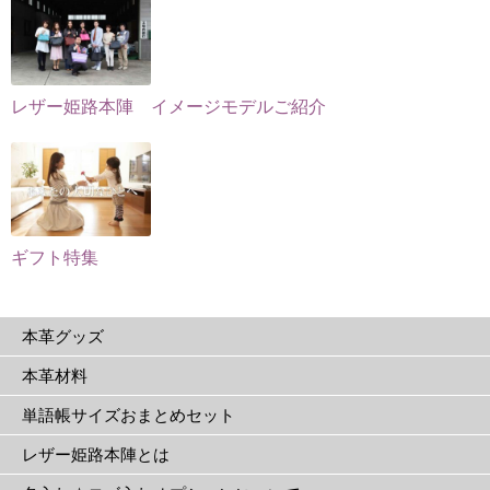
ン
ら
択
が
選
で
あ
択
き
り
で
レザー姫路本陣 イメージモデルご紹介
ま
ま
き
す
す。
ま
オ
す
プ
シ
ョ
ギフト特集
ン
は
本革グッズ
商
品
本革材料
ペ
単語帳サイズおまとめセット
ー
ジ
レザー姫路本陣とは
か