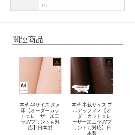
い。
関連商品
本革 A4サイズ ヌメ
本革 半裁サイズ プ
床【オーダーカッ
ルアップヌメ【オ
ト☆レーザー加工
ーダーカット☆レ
☆UVプリントも対
ーザー加工☆UVプ
応】日本製
リントも対応】日
本製