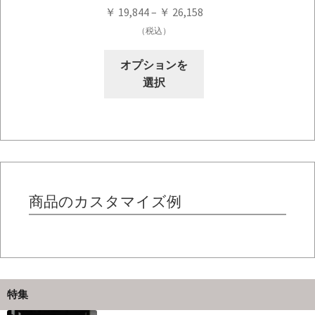
価
ン
￥
19,844
–
￥
26,158
あ
格
が
（税込）
り
帯:
あ
ま
こ
￥ 19,844
り
オプションを
す。
の
–
ま
選択
オ
商
￥ 26,158
す。
プ
品
オ
シ
に
プ
ョ
は
シ
ン
複
ョ
は
数
ン
商
の
商品のカスタマイズ例
は
品
バ
商
ペ
リ
品
ー
エ
ペ
ジ
ー
ー
か
シ
ジ
特集
ら
ョ
か
選