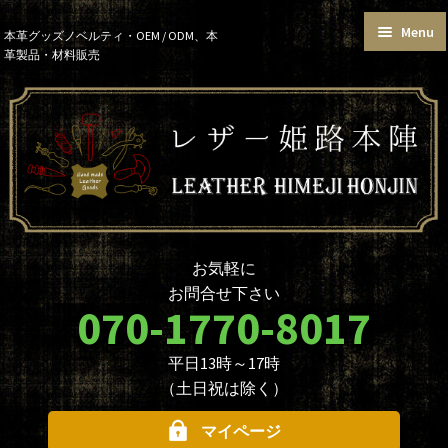
Menu
Skip
Skip
本革グッズノベルティ・OEM / ODM、本
革製品・材料販売
to
to
トップページ
カートを見る
navigation
content
お買い物ガイド
お知らせ
本革グッズ
本革材料
単語帳サイズおまとめセット
価格帯で選ぶ
名入れ☆ロゴ入れオプションに
データ入稿について
ついて
ノベルティ・大口注文について
商品のカスタマイズについて
お気軽に
革製品を取り扱う業者様へ
本革材料のカスタムメイド
お問合せ下さい
（OEMについて）
070-1770-8017
本革材料一覧
型押し型一覧
平日13時～17時
お問合せ
（土日祝は除く）
マイページ