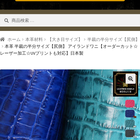
検
検索
索
対
象:
ホーム
本革材料
【大き目サイズ】
半裁の半分サイズ【尻側】
本革 半裁の半分サイズ【尻側】 アイランドワニ【オーダーカット☆
レーザー加工☆UVプリントも対応】日本製
🔍