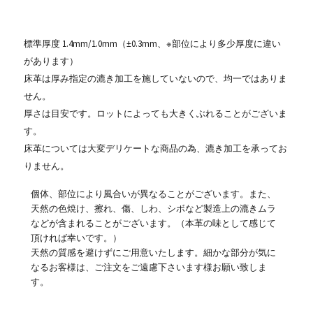
標準厚度 1.4mm/1.0mm（±0.3mm、※部位により多少厚度に違い
があります）
床革は厚み指定の漉き加工を施していないので、均一ではありま
せん。
厚さは目安です。ロットによっても大きくぶれることがございま
す。
床革については大変デリケートな商品の為、漉き加工を承ってお
りません。
個体、部位により風合いが異なることがございます。また、
天然の色焼け、擦れ、傷、しわ、シボなど製造上の漉きムラ
などが含まれることがございます。（本革の味として感じて
頂ければ幸いです。）
天然の質感を避けずにご用意いたします。細かな部分が気に
なるお客様は、ご注文をご遠慮下さいます様お願い致しま
す。