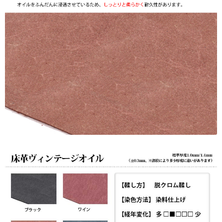
☆UV
プ
リ
ン
ト
も
対
応】
日
本
製
個