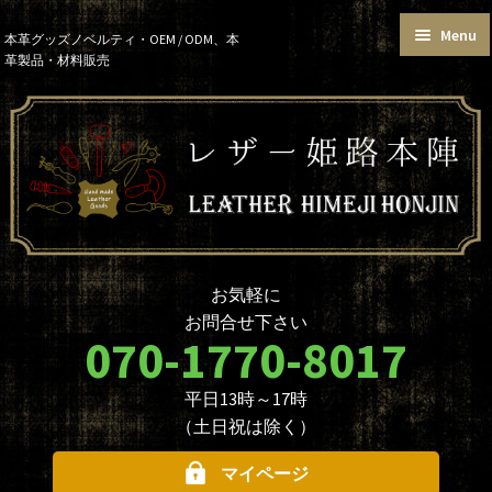
Menu
Skip
Skip
本革グッズノベルティ・OEM / ODM、本
革製品・材料販売
to
to
トップページ
カートを見る
navigation
content
お買い物ガイド
お知らせ
本革グッズ
本革材料
単語帳サイズおまとめセット
価格帯で選ぶ
名入れ☆ロゴ入れオプションに
データ入稿について
ついて
ノベルティ・大口注文について
商品のカスタマイズについて
お気軽に
革製品を取り扱う業者様へ
本革材料のカスタムメイド
お問合せ下さい
（OEMについて）
070-1770-8017
本革材料一覧
型押し型一覧
平日13時～17時
お問合せ
（土日祝は除く）
マイページ