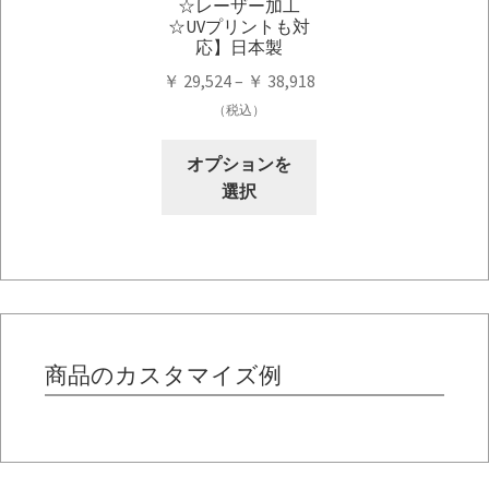
シ
☆レーザー加工
シ
☆UVプリントも対
ョ
応】日本製
ョ
ン
価
ン
￥
29,524
–
￥
38,918
が
格
が
（税込）
あ
帯:
あ
り
こ
￥ 29,524
り
オプションを
ま
の
–
ま
選択
す。
商
￥ 38,918
す。
オ
品
オ
プ
に
プ
シ
は
シ
ョ
複
ョ
ン
数
ン
は
の
商品のカスタマイズ例
は
商
バ
商
品
リ
品
ペ
エ
ペ
ー
ー