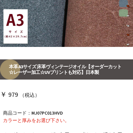
本革 A3サイズ 床革ヴィンテージオイル【オーダーカット
☆レーザー加工☆UVプリントも対応】日本製
￥
979
（税込）
商品コード：
MJ07PC013HVD
カラーと厚みをお選び下さい。