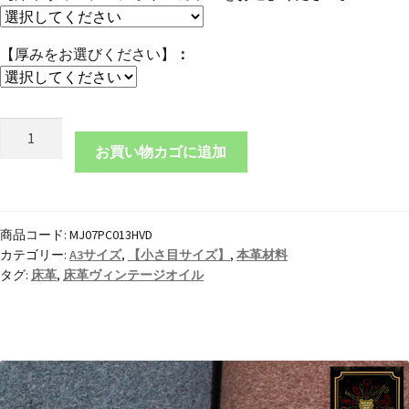
【厚みをお選びください】
本
革
お買い物カゴに追加
A3
サ
イ
商品コード:
MJ07PC013HVD
ズ
カテゴリー:
A3サイズ
,
【小さ目サイズ】
,
本革材料
床
タグ:
床革
,
床革ヴィンテージオイル
革
ヴ
ィ
ン
テ
ー