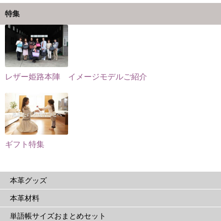
ー
ジ
シ
ジ
特集
か
ョ
か
ら
ン
ら
選
が
選
択
あ
択
で
り
で
レザー姫路本陣 イメージモデルご紹介
き
ま
き
ま
す。
ま
す
オ
す
プ
シ
ョ
ギフト特集
ン
は
本革グッズ
商
品
本革材料
ペ
単語帳サイズおまとめセット
ー