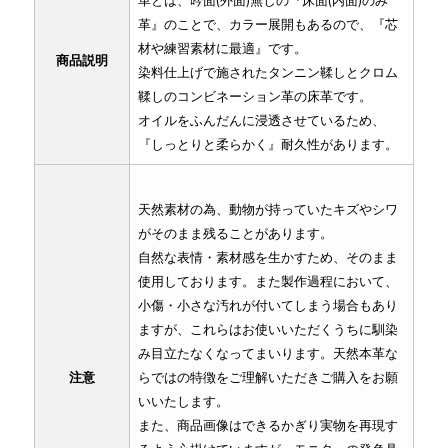
革とは、吟面(外面)無しの『床面(内面)のみ
革』のことで、カラー展開もあるので、『芯
材や練習素材に最適』です。
商品説明
染料仕上げで施されたタンニン鞣しとクロム
鞣しのコンビネーション革の床革です。
オイルをふんだんに浸透させているため、
『しっとりと柔らかく』耐久性があります。
天然素材の為、動物が持っていたキズやシワ
がそのまま残ることがあります。
自然な表情・素材感を生かすため、そのまま
使用しております。また製作過程において、
小傷・小さな汚れが付いてしまう場合もあり
ますが、これらはお使いいただくうちに馴染
み目立たなくなってまいります。天然本革な
注意
らではの特徴をご理解いただきご購入をお願
いいたします。
また、商品画像はできるかぎり実物を再現す