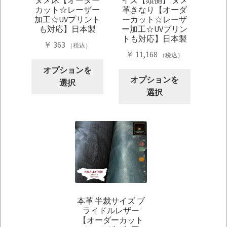
カット☆レーザー
革きなり【オーダ
加工☆UVプリント
ーカット☆レーザ
も対応】日本製
ー加工☆UVプリン
トも対応】日本製
￥
363
（税込）
￥
11,168
（税込）
こ
オプションを
こ
の
オプションを
選択
の
商
選択
商
品
品
に
に
は
は
複
複
数
数
の
の
バ
バ
リ
本革 半裁サイズ ブ
リ
エ
ライドルレザー
エ
ー
【オーダーカット
ー