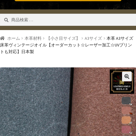
検
検索
索
対
象:
ホーム
本革材料
【小さ目サイズ】
A3サイズ
本革 A3サイズ
床革ヴィンテージオイル【オーダーカット☆レーザー加工☆UVプリン
トも対応】日本製
🔍