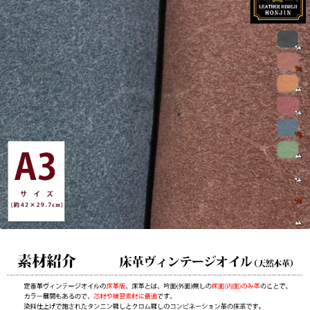
ジ
オ
イ
ル
【オ
ー
ダ
ー
カ
ッ
ト
☆
レ
ー
ザ
ー
加
工