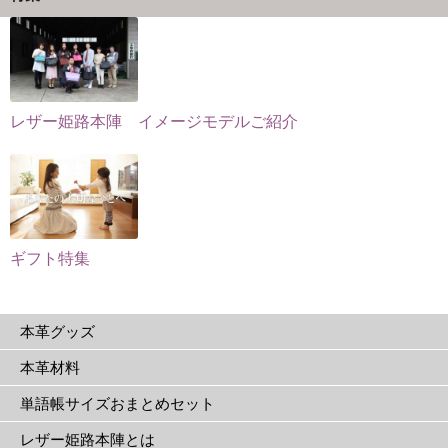
ョ
か
か
ン
ら
ら
が
選
選
あ
択
択
り
で
で
レザー姫路本陣 イメージモデルご紹介
ま
き
き
す。
ま
ま
オ
す
す
プ
シ
ョ
ギフト特集
ン
は
本革グッズ
商
品
本革材料
ペ
単語帳サイズおまとめセット
ー
ジ
レザー姫路本陣とは