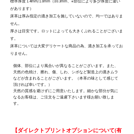
標準厚度 1.4mm/1.0mm（±0.3mm、※部位により多少厚度に違い
があります）
床革は厚み指定の漉き加工を施していないので、均一ではありま
せん。
厚さは目安です。ロットによっても大きくぶれることがございま
す。
床革については大変デリケートな商品の為、漉き加工を承ってお
りません。
個体、部位により風合いが異なることがございます。また、
天然の色焼け、擦れ、傷、しわ、シボなど製造上の漉きムラ
などが含まれることがございます。（本革の味として感じて
頂ければ幸いです。）
天然の質感を避けずにご用意いたします。細かな部分が気に
なるお客様は、ご注文をご遠慮下さいます様お願い致しま
す。
【ダイレクトプリントオプションについて(有