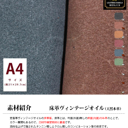
ジ
オ
イ
ル
【オ
ー
ダ
ー
カ
ッ
ト
☆
レ
ー
ザ
ー
加
工