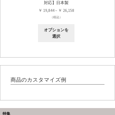
ョ
対応】日本製
ョ
ン
価
ン
￥
19,844
–
￥
26,158
が
格
が
（税込）
あ
帯:
あ
こ
り
￥ 19,844
り
オプションを
の
ま
–
ま
選択
商
す。
￥ 26,158
す。
品
オ
オ
に
プ
プ
は
シ
シ
複
ョ
ョ
数
ン
ン
の
商品のカスタマイズ例
は
は
バ
商
商
リ
品
品
エ
ペ
ペ
ー
ー
ー
シ
ジ
ジ
特集