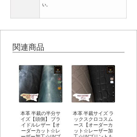
い。
関連商品
本革 半裁の半分サ
本革 半裁サイズ ラ
イズ【頭側】 ブラ
ックスクロコスム
イドルレザー【オ
ース【オーダーカ
ーダーカット☆レ
ット☆レーザー加
ーザー加工☆UVプ
工☆UVプリントも