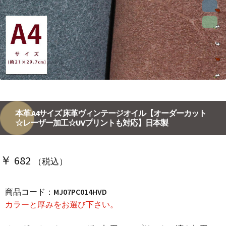
本革 A4サイズ 床革ヴィンテージオイル【オーダーカット
☆レーザー加工☆UVプリントも対応】日本製
￥
682
（税込）
商品コード：
MJ07PC014HVD
カラーと厚みをお選び下さい。