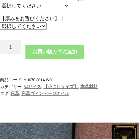
【厚みをお選びください】
本
革
お買い物カゴに追加
A4
サ
イ
商品コード:
MJ07PC014HVD
ズ
カテゴリー:
A4サイズ
,
【小さ目サイズ】
,
本革材料
床
タグ:
床革
,
床革ヴィンテージオイル
革
ヴ
ィ
ン
テ
ー