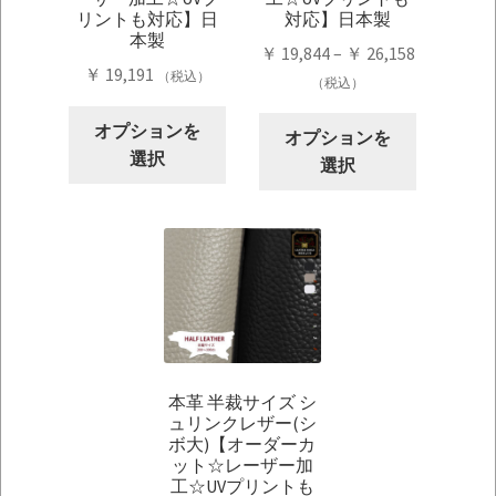
リントも対応】日
対応】日本製
本製
価
￥
19,844
–
￥
26,158
￥
19,191
（税込）
格
（税込）
帯:
こ
こ
オプションを
￥ 19,844
オプションを
の
の
選択
–
選択
商
商
￥ 26,158
品
品
に
に
は
は
複
複
数
数
の
の
バ
バ
リ
本革 半裁サイズ シ
リ
ュリンクレザー(シ
エ
エ
ボ大)【オーダーカ
ー
ー
ット☆レーザー加
シ
シ
工☆UVプリントも