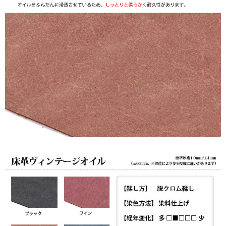
☆UV
プ
リ
ン
ト
も
対
応】
日
本
製
個