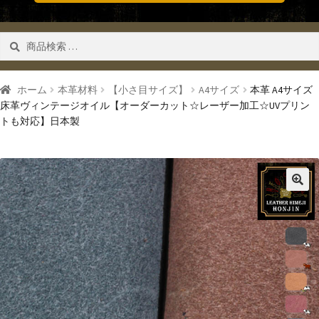
検
検索
索
対
象:
ホーム
本革材料
【小さ目サイズ】
A4サイズ
本革 A4サイズ
床革ヴィンテージオイル【オーダーカット☆レーザー加工☆UVプリン
トも対応】日本製
🔍