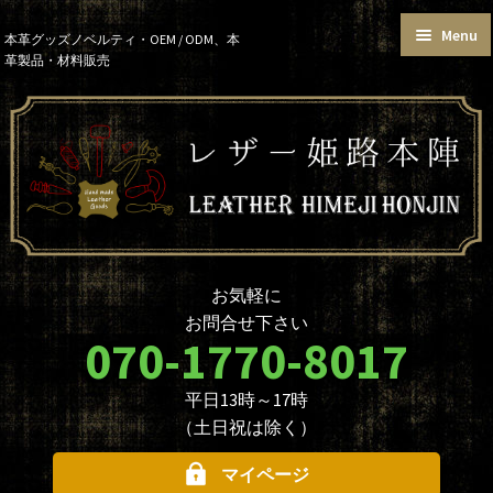
Menu
Skip
Skip
本革グッズノベルティ・OEM / ODM、本
革製品・材料販売
to
to
トップページ
カートを見る
navigation
content
お買い物ガイド
お知らせ
本革グッズ
本革材料
単語帳サイズおまとめセット
価格帯で選ぶ
名入れ☆ロゴ入れオプションに
データ入稿について
ついて
ノベルティ・大口注文について
商品のカスタマイズについて
お気軽に
革製品を取り扱う業者様へ
本革材料のカスタムメイド
お問合せ下さい
（OEMについて）
070-1770-8017
本革材料一覧
型押し型一覧
平日13時～17時
お問合せ
（土日祝は除く）
マイページ