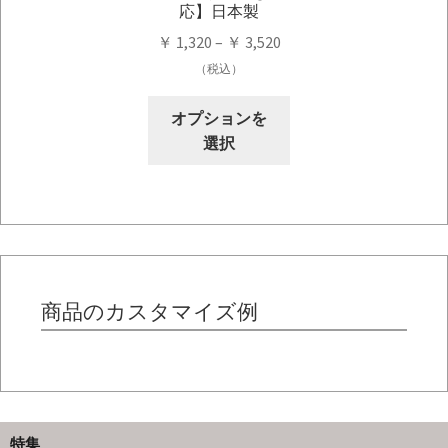
ン
応】日本製
ョ
が
価
ン
￥
1,320
–
￥
3,520
あ
格
が
（税込）
り
帯:
あ
ま
こ
￥ 1,320
り
オプションを
す。
の
–
ま
選択
オ
商
￥ 3,520
す。
プ
品
オ
シ
に
プ
ョ
は
シ
ン
複
ョ
は
数
ン
商
の
商品のカスタマイズ例
は
品
バ
商
ペ
リ
品
ー
エ
ペ
ジ
ー
ー
か
シ
ジ
特集