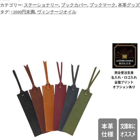
マ
カテゴリー:
ステーショナリー
,
ブックカバー
,
ブックマーク
,
本革グッズ
ー
タグ:
~2000円未満
,
ヴィンテージオイル
ク
ヴ
ィ
ン
テ
ー
ジ
オ
イ
ル
【名
入
れ
☆
ロ
ゴ