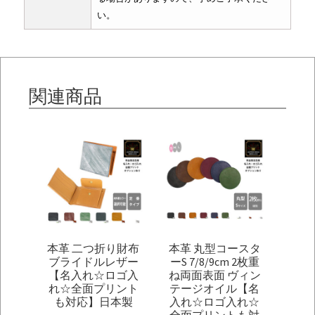
い。
関連商品
本革 二つ折り財布
本革 丸型コースタ
ブライドルレザー
ーS 7/8/9cm 2枚重
【名入れ☆ロゴ入
ね両面表面 ヴィン
れ☆全面プリント
テージオイル【名
も対応】日本製
入れ☆ロゴ入れ☆
全面プリントも対