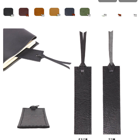
入
れ
☆
全
面
プ
リ
ン
ト
も
対
応】
日
本
製
個