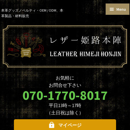
Menu
Skip
Skip
本革グッズノベルティ・OEM / ODM、本
革製品・材料販売
to
to
トップページ
カートを見る
navigation
content
お買い物ガイド
お知らせ
本革グッズ
本革材料
単語帳サイズおまとめセット
価格帯で選ぶ
名入れ☆ロゴ入れオプションに
データ入稿について
ついて
ノベルティ・大口注文について
商品のカスタマイズについて
お気軽に
革製品を取り扱う業者様へ
本革材料のカスタムメイド
お問合せ下さい
（OEMについて）
070-1770-8017
本革材料一覧
型押し型一覧
平日13時～17時
お問合せ
（土日祝は除く）
マイページ