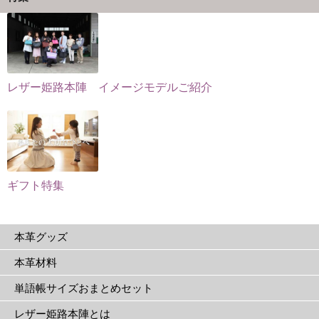
ら
ョ
か
選
ン
ら
択
が
選
で
あ
択
き
り
で
レザー姫路本陣 イメージモデルご紹介
ま
ま
き
す
す。
ま
オ
す
プ
シ
ョ
ギフト特集
ン
は
本革グッズ
商
品
本革材料
ペ
単語帳サイズおまとめセット
ー
ジ
レザー姫路本陣とは