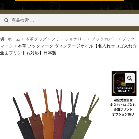
検
検索
索
対
象:
ホーム
本革グッズ
ステーショナリー
ブックカバー
ブック
マーク
本革 ブックマーク ヴィンテージオイル【名入れ☆ロゴ入れ☆
全面プリントも対応】日本製
🔍