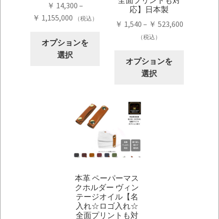
￥
14,300
–
応】日本製
価
￥
1,155,000
（税込）
価
￥
1,540
–
￥
523,600
格
格
こ
（税込）
帯:
オプションを
帯:
の
￥ 14,300
選択
こ
￥ 1,540
オプションを
商
–
の
–
選択
品
￥ 1,155,000
商
￥ 523,600
に
品
は
に
複
は
数
複
の
数
バ
の
リ
バ
エ
本革 ペーパーマス
リ
ー
クホルダー ヴィン
エ
シ
テージオイル【名
ー
入れ☆ロゴ入れ☆
ョ
シ
全面プリントも対