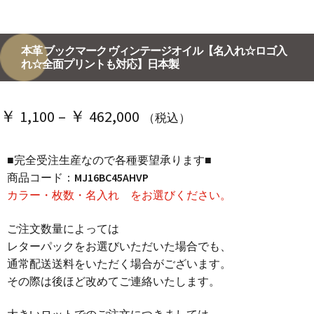
本革 ブックマーク ヴィンテージオイル【名入れ☆ロゴ入
れ☆全面プリントも対応】日本製
価
￥
1,100
–
￥
462,000
（税込）
格
■完全受注生産なので各種要望承ります■
帯:
商品コード：
MJ16BC45AHVP
￥ 1,100
カラー・枚数・名入れ をお選びください。
–
ご注文数量によっては
￥ 462,000
レターパックをお選びいただいた場合でも、
通常配送送料をいただく場合がございます。
その際は後ほど改めてご連絡いたします。