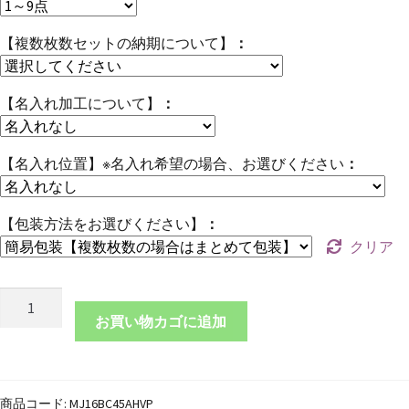
【複数枚数セットの納期について】
【名入れ加工について】
【名入れ位置】※名入れ希望の場合、お選びください
【包装方法をお選びください】
クリア
本
革
お買い物カゴに追加
ブ
ッ
ク
商品コード:
MJ16BC45AHVP