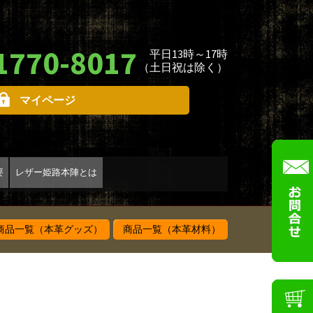
1770-8017
平日13時～17時
（土日祝は除く）
マイページ
要
レザー姫路本陣とは
品一覧（本革グッズ）
商品一覧（本革材料）