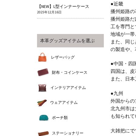
●近畿
【NEW】L型インナーケース
播州姫路の
2025年12月16日
播州姫路だ
工を専門と
地域が一帯
本革グッズアイテムを選ぶ
また、同じ
の製造や、
レザーバッグ
●中国・四
四国は、皮
財布・コインケース
また、日本
インテリアアイテム
●九州
外国からの
ウェアアイテム
北九州市は
も知られて
ポーチ類
大雑把にで
ステーショナリー