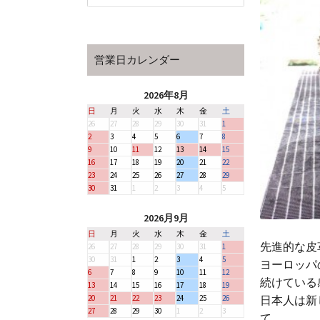
営業日カレンダー
2026年8月
日
月
火
水
木
金
土
26
27
28
29
30
31
1
2
3
4
5
6
7
8
9
10
11
12
13
14
15
16
17
18
19
20
21
22
23
24
25
26
27
28
29
30
31
1
2
3
4
5
2026月9月
日
月
火
水
木
金
土
先進的な皮
26
27
28
29
30
31
1
30
31
1
2
3
4
5
ヨーロッパ
6
7
8
9
10
11
12
続けている
13
14
15
16
17
18
19
日本人は新
20
21
22
23
24
25
26
27
28
29
30
1
2
3
て、