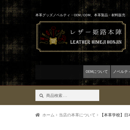
Skip
Skip
本革グッズノベルティ・OEM / ODM、本革製品・材料販売
to
to
navigation
content
OEMについて
ノベルテ
検
検索
索
対
象:
ホーム
当店の本革について
【本革学校】日