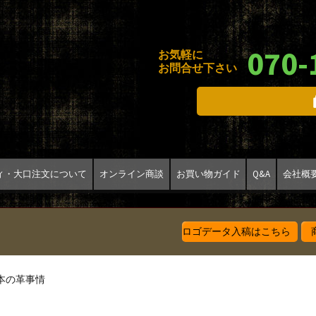
070-
お気軽に
お問合せ下さい
ィ・大口注文について
オンライン商談
お買い物ガイド
Q&A
会社概
ロゴデータ入稿はこちら
商
本の革事情