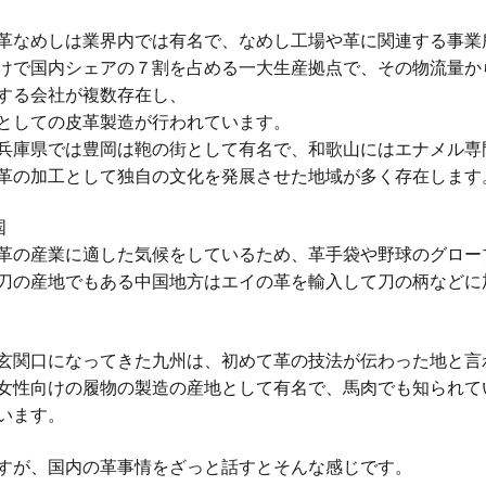
革なめしは業界内では有名で、なめし工場や革に関連する事業
けで国内シェアの７割を占める一大生産拠点で、その物流量か
する会社が複数存在し、
としての皮革製造が行われています。
兵庫県では豊岡は鞄の街として有名で、和歌山にはエナメル専
革の加工として独自の文化を発展させた地域が多く存在します
国
革の産業に適した気候をしているため、革手袋や野球のグロー
刀の産地でもある中国地方はエイの革を輸入して刀の柄などに
玄関口になってきた九州は、初めて革の技法が伝わった地と言
女性向けの履物の製造の産地として有名で、馬肉でも知られて
います。
すが、国内の革事情をざっと話すとそんな感じです。